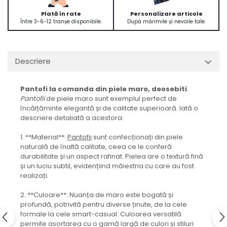
Plată în rate
Personalizare articole
Între 3-6-12 tranșe disponibile.
După mărimile și nevoile tale.
Descriere
Pantofi la comanda din piele maro, deosebiti
.
Pantofii
de piele maro sunt exemplul perfect de
încălțăminte elegantă și de calitate superioară. Iată o
descriere detaliată a acestora:
1. **Material**:
Pantofii
sunt confecționați din piele
naturală de înaltă calitate, ceea ce le conferă
durabilitate și un aspect rafinat. Pielea are o textură fină
și un luciu subtil, evidențiind măiestria cu care au fost
realizați.
2. **Culoare**: Nuanța de maro este bogată și
profundă, potrivită pentru diverse ținute, de la cele
formale la cele smart-casual. Culoarea versatilă
permite asortarea cu o gamă largă de culori și stiluri