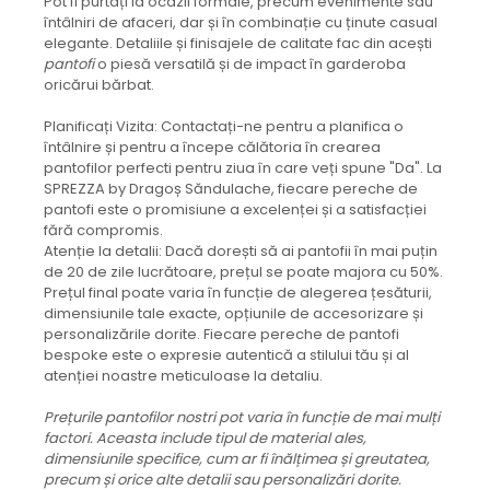
Pot fi purtați la ocazii formale, precum evenimente sau
întâlniri de afaceri, dar și în combinație cu ținute casual
elegante. Detaliile și finisajele de calitate fac din acești
pantofi
o piesă versatilă și de impact în garderoba
oricărui bărbat.
Planificați Vizita: Contactați-ne pentru a planifica o
întâlnire și pentru a începe călătoria în crearea
pantofilor perfecti pentru ziua în care veți spune "Da". La
SPREZZA by Dragoș Săndulache, fiecare pereche de
pantofi este o promisiune a excelenței și a satisfacției
fără compromis.
Atenție la detalii: Dacă dorești să ai pantofii în mai puțin
de 20 de zile lucrătoare, prețul se poate majora cu 50%.
Prețul final poate varia în funcție de alegerea țesăturii,
dimensiunile tale exacte, opțiunile de accesorizare și
personalizările dorite. Fiecare pereche de pantofi
bespoke este o expresie autentică a stilului tău și al
atenției noastre meticuloase la detaliu.
Prețurile pantofilor nostri pot varia în funcție de mai mulți
factori. Aceasta include tipul de material ales,
dimensiunile specifice, cum ar fi înălțimea și greutatea,
precum și orice alte detalii sau personalizări dorite.