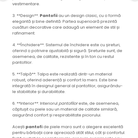
vestimentare.
3. **Design**:
Pantofii
au un design clasic, cu o formă
elegantă și bine definită. Partea superioară prezintă
cusături decorative care adaugă un element de stil și
rafinament.
4. **Închidere**: Sistemul de închidere este cu șireturi,
oferind o potrivire ajustabilă și sigură. Șireturile sunt, de
asemenea, de calitate, rezistente și în ton cu restul
pantofilor.
5. **Talpă**: Talpa este realizată dintr-un material
robust, oferind aderență și confort la mers. Este bine
integrată în designul general al pantofilor, asigurându-
le stabilitate și durabilitate.
6. **Interior**: Interiorul
pantofilor
este, de asemenea,
căptușit cu piele sau un material de calitate similară,
asigurând confort și respirabilitate piciorului.
Acești
pantofi
de piele maro sunt o alegere excelentă
pentru bărbații care apreciază atât stilul, cât și confortul.