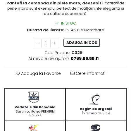
Pantofi la comanda din piele maro, deosebiti
.
Pantofii
de
piele maro sunt exemplul perfect de încălțăminte elegantă și
de calitate superioară.
IN STOC
Durata de livrare:
15-45 zile lucratoare
ADAUGA IN COS
Cod Produs:
C329
Ai nevoie de ajutor?
0769.55.55.11
Adauga la Favorite
Cere informatii
Vedetele din România
Regim de urgență
Susțin calitatea PREMIUM
În termen de 5 zile
SPREZZA