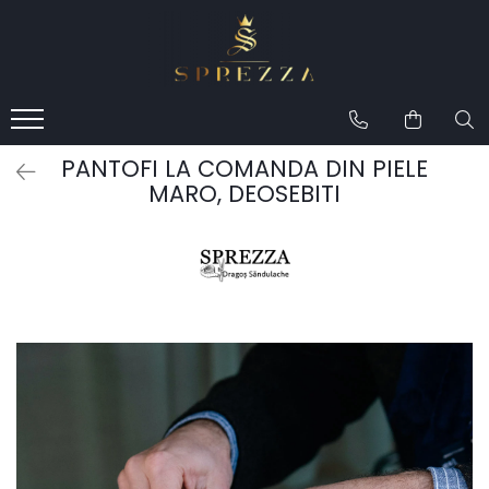
Produse
Costume de mire 2026
Redingotă bărbați
PANTOFI LA COMANDA DIN PIELE
Frac bărbați
MARO, DEOSEBITI
Cămăși la comandă
Pantofi la comandă
Geci de piele bărbați
Costume la comandă
Paltoane bărbați
Accesorii bărbați
Lavalieră costum
Butoni cămașă mire
Papioane bărbați