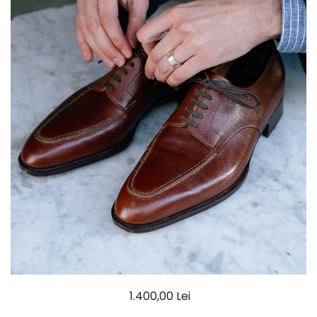
Ace Pin pentru Guler Cămașă
Rochii de mireasă 2027
Pantofi de mireasă
Costume damă elegante
Vesta la comanda
1.400,00 Lei