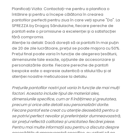
Planificați Vizita: Contactați-ne pentru a planifica o
întâlnire și pentru a începe călătoria în crearea
pantofilor perfecti pentru ziua în care veți spune "Da". La
SPREZZA by Dragoș Săndulache, fiecare pereche de
pantofi este o promisiune a excelenței și a satisfacției
fără compromis.
Atenție la detalii: Dacă dorești să ai pantofii în mai puțin
de 20 de zile lucrătoare, prețul se poate majora cu 50%.
Prețul final poate varia în funcție de alegerea țesăturii,
dimensiunile tale exacte, opțiunile de accesorizare și
personalizările dorite. Fiecare pereche de pantofi
bespoke este o expresie autentică a stilului tău și al
atenției noastre meticuloase la detaliu.
Prețurile pantofilor nostri pot varia în funcție de mai mulți
factori. Aceasta include tipul de material ales,
dimensiunile specifice, cum ar fi înălțimea și greutatea,
precum și orice alte detalii sau personalizări dorite.
Fiecare pantof este creat cu atenție deosebită pentru a
se potrivi perfect nevoilor și preferințelor dumneavoastră,
iar prețul reflectă calitatea și unicitatea fiecărei piese.
Pentru mai multe informații sau pentru a discuta despre
necesitățile dumneavoastră specifice, nu ezitați să ne