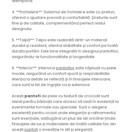
atemporal.
4. **Închidere**: Sistemul de închidere este cu șireturi,
oferind o ajustare precisă și confortabilă. Șireturile sunt
fine și de calitate, complementând perfect restul
designului.
5. **Talpă**: Talpa este realizată dintr-un material
durabil și rezistent, oferind stabilitate și confort pe toată
durata purtării. Este bine integrată în designul pantofilor,
asigurându-le funcționalitate și longevitate.
6. **Interior**: Interiorul
pantofilor
este căptușit cu piele
moale, asigurând un confort sporit și respirabilitate.
Atenția la detalii se reflectă și în finisajele interioare,
care sunt la fel de îngrijite ca și exteriorul.
Acești
pantofi
de piele cu textură de crocodil sunt
ideali pentru bărbații care doresc să iasă în evidență la
evenimente formale sau speciale. Sunt o alegere
excelentă pentru ocazii unde eleganța și rafinamentul
sunt esențiale, adăugând un plus de stil oricărei ținute.
Finisajele de lux și materialele de înaltă calitate fac din
acești
pantofi
o investiție în stil și eleganță.