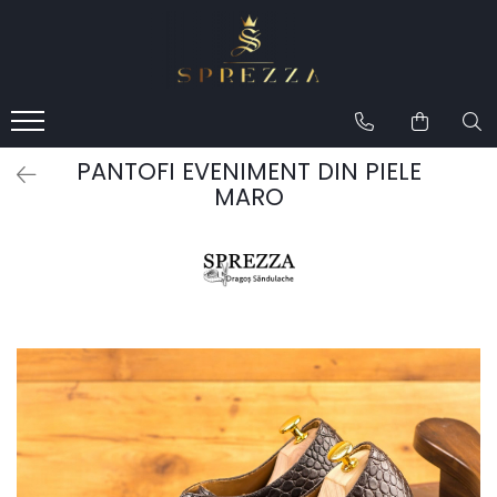
Produse
Costume de mire 2026
Redingotă bărbați
PANTOFI EVENIMENT DIN PIELE
Frac bărbați
MARO
Cămăși la comandă
Pantofi la comandă
Geci de piele bărbați
Costume la comandă
Paltoane bărbați
Accesorii bărbați
Lavalieră costum
Butoni cămașă mire
Papioane bărbați