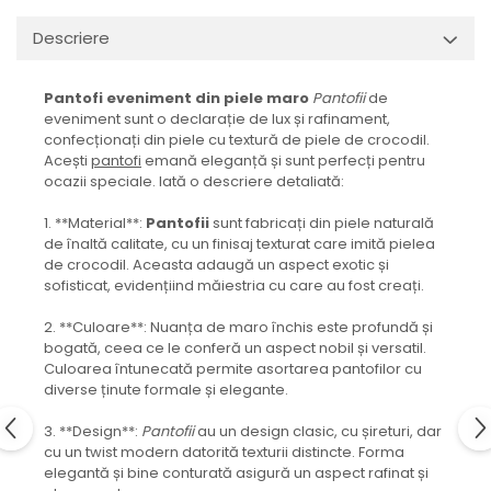
Descriere
Pantofi eveniment din piele maro
Pantofii
de
eveniment sunt o declarație de lux și rafinament,
confecționați din piele cu textură de piele de crocodil.
Acești
pantofi
emană eleganță și sunt perfecți pentru
ocazii speciale. Iată o descriere detaliată:
1. **Material**:
Pantofii
sunt fabricați din piele naturală
de înaltă calitate, cu un finisaj texturat care imită pielea
de crocodil. Aceasta adaugă un aspect exotic și
sofisticat, evidențiind măiestria cu care au fost creați.
2. **Culoare**: Nuanța de maro închis este profundă și
bogată, ceea ce le conferă un aspect nobil și versatil.
Culoarea întunecată permite asortarea pantofilor cu
diverse ținute formale și elegante.
3. **Design**:
Pantofii
au un design clasic, cu șireturi, dar
cu un twist modern datorită texturii distincte. Forma
elegantă și bine conturată asigură un aspect rafinat și