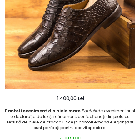
Ace Pin pentru Guler Cămașă
Rochii de mireasă 2027
Pantofi de mireasă
Costume damă elegante
Vesta la comanda
1.400,00 Lei
Pantofi eveniment din piele maro
Pantofii
de eveniment sunt
o declarație de lux și rafinament, confecționați din piele cu
textură de piele de crocodil. Acești
pantofi
emană eleganță și
sunt perfecți pentru ocazii speciale.
IN STOC