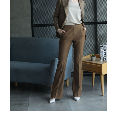
Ace Pin pentru Guler Cămașă
Rochii de mireasă 2027
Pantofi de mireasă
Costume damă elegante
Vesta la comanda