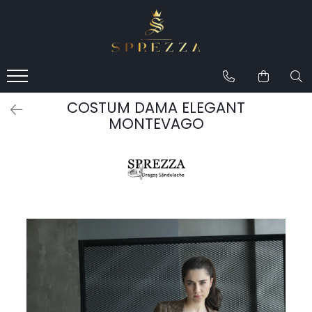
Produse
Costume de mire 2026
Redingotă bărbați
COSTUM DAMA ELEGANT
Frac bărbați
MONTEVAGO
Cămăși la comandă
Pantofi la comandă
Geci de piele bărbați
Costume la comandă
Paltoane bărbați
Accesorii bărbați
Lavalieră costum
Butoni cămașă mire
Papioane bărbați