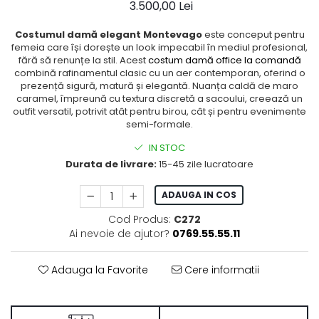
3.500,00 Lei
Costumul damă elegant Montevago
este conceput pentru
femeia care își dorește un look impecabil în mediul profesional,
fără să renunțe la stil. Acest
costum damă office la comandă
combină rafinamentul clasic cu un aer contemporan, oferind o
prezență sigură, matură și elegantă. Nuanța caldă de maro
caramel, împreună cu textura discretă a sacoului, creează un
outfit versatil, potrivit atât pentru birou, cât și pentru evenimente
semi-formale.
IN STOC
Durata de livrare:
15-45 zile lucratoare
ADAUGA IN COS
Cod Produs:
C272
Ai nevoie de ajutor?
0769.55.55.11
Adauga la Favorite
Cere informatii