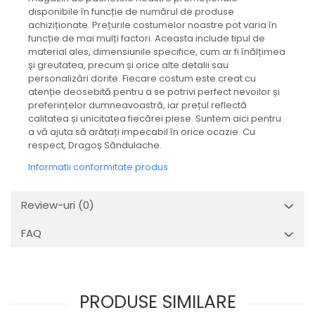
disponibile în funcție de numărul de produse
achiziționate. Prețurile costumelor noastre pot varia în
funcție de mai mulți factori. Aceasta include tipul de
material ales, dimensiunile specifice, cum ar fi înălțimea
și greutatea, precum și orice alte detalii sau
personalizări dorite. Fiecare costum este creat cu
atenție deosebită pentru a se potrivi perfect nevoilor și
preferințelor dumneavoastră, iar prețul reflectă
calitatea și unicitatea fiecărei piese. Suntem aici pentru
a vă ajuta să arătați impecabil în orice ocazie. Cu
respect, Dragoș Săndulache.
Informatii conformitate produs
Review-uri
(0)
FAQ
PRODUSE SIMILARE