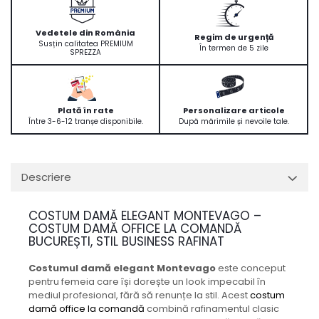
Vedetele din România
Regim de urgență
Susțin calitatea PREMIUM
În termen de 5 zile
SPREZZA
Plată în rate
Personalizare articole
Între 3-6-12 tranșe disponibile.
După mărimile și nevoile tale.
Descriere
COSTUM DAMĂ ELEGANT MONTEVAGO –
COSTUM DAMĂ OFFICE LA COMANDĂ
BUCUREȘTI, STIL BUSINESS RAFINAT
Costumul damă elegant Montevago
este conceput
pentru femeia care își dorește un look impecabil în
mediul profesional, fără să renunțe la stil. Acest
costum
damă office la comandă
combină rafinamentul clasic