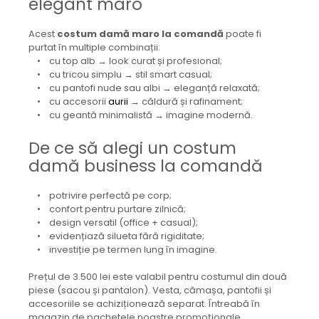
elegant maro
Acest
costum damă maro la comandă
poate fi
purtat în multiple combinații:
• cu top alb → look curat și profesional;
• cu tricou simplu → stil smart casual;
• cu pantofi nude sau albi → eleganță relaxată;
• cu accesorii
aurii
→ căldură și rafinament;
• cu geantă minimalistă → imagine modernă.
De ce să alegi un costum
damă business la comandă
• potrivire perfectă pe corp;
• confort pentru purtare zilnică;
• design versatil (office + casual);
• evidențiază silueta fără rigiditate;
• investiție pe termen lung în imagine.
Prețul de 3.500 lei este valabil pentru costumul din două
piese (sacou și pantalon). Vesta, cămașa, pantofii și
accesoriile se achiziționează separat. Întreabă în
magazin de pachetele noastre promoționale