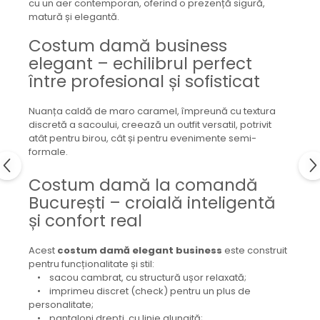
cu un aer contemporan, oferind o prezență sigură,
matură și elegantă.
Costum damă business
elegant – echilibrul perfect
între profesional și sofisticat
Nuanța caldă de maro caramel, împreună cu textura
discretă a sacoului, creează un outfit versatil, potrivit
atât pentru birou, cât și pentru evenimente semi-
formale.
Costum damă la comandă
București – croială inteligentă
și confort real
Acest
costum damă elegant business
este construit
pentru funcționalitate și stil:
• sacou cambrat, cu structură ușor relaxată;
• imprimeu discret (check) pentru un plus de
personalitate;
• pantaloni drepți, cu linie alungită;