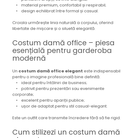
• material premium, confortabil și respirabil;
• design echilibrat între formal și casual.
Croiala urmărește linia naturală a corpului, oferind
libertate de mișcare și o siluetă elegantă.
Costum damă office – piesa
esențială pentru garderoba
modernă
Un
costum damă office elegant
este indispensabil
pentru o imagine profesională bine definită:
• ideal pentru întâlniri de business;
• potrivit pentru prezentări sau evenimente
corporate;
• excelent pentru apariții publice;
• ușor de adaptat pentru stil casual-elegant.
Este un outfit care transmite încredere fără să fie rigid.
Cum stilizezi un costum damă