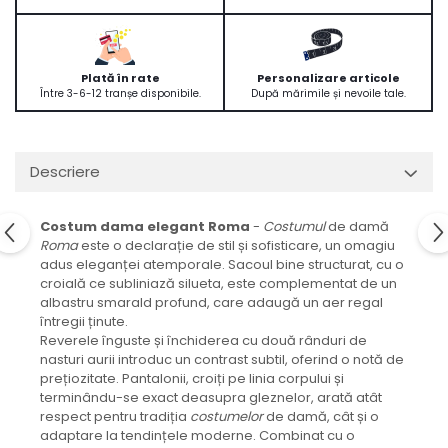
Plată în rate
Personalizare articole
Între 3-6-12 tranșe disponibile.
După mărimile și nevoile tale.
Descriere
Costum dama elegant Roma
-
Costumul
de damă
Roma
este o declarație de stil și sofisticare, un omagiu
adus eleganței atemporale. Sacoul bine structurat, cu o
croială ce subliniază silueta, este complementat de un
albastru smarald profund, care adaugă un aer regal
întregii ținute.
Reverele înguste și închiderea cu două rânduri de
nasturi aurii introduc un contrast subtil, oferind o notă de
prețiozitate. Pantalonii, croiți pe linia corpului și
terminându-se exact deasupra gleznelor, arată atât
respect pentru tradiția
costumelor
de damă, cât și o
adaptare la tendințele moderne. Combinat cu o