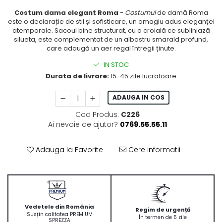
Costum dama elegant Roma
-
Costumul
de damă Roma
este o declarație de stil și sofisticare, un omagiu adus eleganței
atemporale. Sacoul bine structurat, cu o croială ce subliniază
silueta, este complementat de un albastru smarald profund,
care adaugă un aer regal întregii ținute.
IN STOC
Durata de livrare:
15-45 zile lucratoare
ADAUGA IN COS
Cod Produs:
C226
Ai nevoie de ajutor?
0769.55.55.11
Adauga la Favorite
Cere informatii
Vedetele din România
Regim de urgență
Susțin calitatea PREMIUM
În termen de 5 zile
SPREZZA