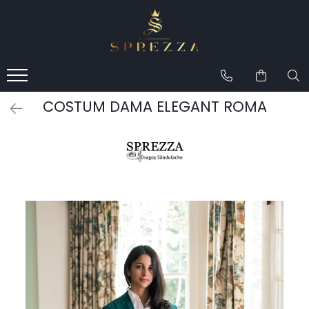
Produse
Costume de mire 2026
Redingotă bărbați
COSTUM DAMA ELEGANT ROMA
Frac bărbați
Cămăși la comandă
Pantofi la comandă
Geci de piele bărbați
Costume la comandă
Paltoane bărbați
Accesorii bărbați
Lavalieră costum
Butoni cămașă mire
Papioane bărbați