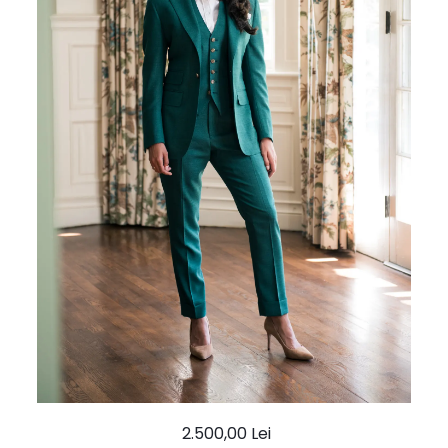
Ace Pin pentru Guler Cămașă
Rochii de mireasă 2027
Pantofi de mireasă
Costume damă elegante
Vesta la comanda
2.500,00 Lei