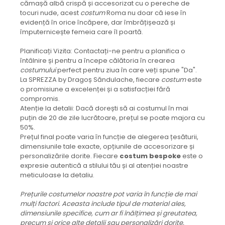
cămașă albă crispă și accesorizat cu o pereche de
tocuri nude, acest
costum
Roma nu doar că iese în
evidență în orice încăpere, dar îmbrățișează și
împuternicește femeia care îl poartă.
Planificați Vizita: Contactați-ne pentru a planifica o
întâlnire și pentru a începe călătoria în crearea
costumului
perfect pentru ziua în care veți spune "Da".
La SPREZZA by Dragoș Săndulache, fiecare
costum
este
o promisiune a excelenței și a satisfacției fără
compromis.
Atenție la detalii: Dacă dorești să ai costumul în mai
puțin de 20 de zile lucrătoare, prețul se poate majora cu
50%.
Prețul final poate varia în funcție de alegerea țesăturii,
dimensiunile tale exacte, opțiunile de accesorizare și
personalizările dorite. Fiecare
costum bespoke
este o
expresie autentică a stilului tău și al atenției noastre
meticuloase la detaliu.
Prețurile costumelor noastre pot varia în funcție de mai
mulți factori. Aceasta include tipul de material ales,
dimensiunile specifice, cum ar fi înălțimea și greutatea,
precum și orice alte detalii sau personalizări dorite.