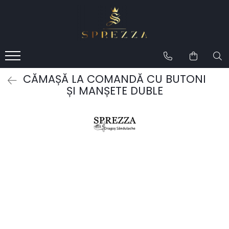
Produse
Costume de mire 2026
Redingotă bărbați
CĂMAȘĂ LA COMANDĂ CU BUTONI
Frac bărbați
ȘI MANȘETE DUBLE
Cămăși la comandă
Pantofi la comandă
Geci de piele bărbați
Costume la comandă
Paltoane bărbați
Accesorii bărbați
Lavalieră costum
Butoni cămașă mire
Papioane bărbați