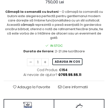
750,00 Lei
Cămașă la comandă cu butoni
- O cămașă la comandă cu
butoni este alegerea perfectă pentru gentlemanul modern
care dorește să îmbine funcționalitatea cu un stil sofisticat.
Această
cămașă
reprezintă o piesă esențială în garderoba
oricărui bărbat, oferind o notă de rafinament fiecărei ținute, fie
că este vorba de o întâlnire de afaceri sau un eveniment de
gală.
IN STOC
Durata de livrare:
2-21 zile lucrătoare
ADAUGA IN COS
Cod Produs:
C154
Ai nevoie de ajutor?
0769.55.55.11
Adauga la Favorite
Cere informatii