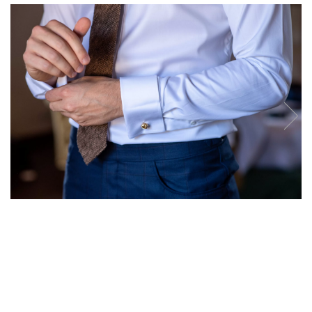
Ace Pin pentru Guler Cămașă
Rochii de mireasă 2027
Pantofi de mireasă
Costume damă elegante
Vesta la comanda