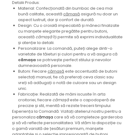
Detalii Produs:
Material: Confecționată din bumbac de cea mai
bună calitate, această
cămașă
asigură nu doar un
aspect lustruit, dar și confort de durată.
Design: Cu o croială impecabilă și mâneci finalizate
cu manșete elegante pregătite pentru butoni,
această
cămașă
îți permite să exprimi individualitate
și atenție la detalii.
Personalizare: La comandă, puteți alege dintr-o
varietate de tăieturi și culori pentru a vă asigura că
cămașa
se potrivește perfect stilului și nevoilor
dumneavoastră personale.
Butoni: Fiecare
cămașă
este accentuată de butoni
selectați manual, fie că preferați ceva clasic sau
vreți să adăugați o notă de culoare sau un design
unic.
Fabricație: Realizată de mâini iscusite în arta
croitoriei, fiecare
cămașă
este o capodoperă de
precizie și stil, menită să reziste trecerii timpului.
Experiența la Comandă: Vizitați atelierul nostru pentru a
personaliza
cămașa
care să vă completeze garderoba
și să vă reflecte personalitatea. Vă stăm la dispoziție cu
o gamă variată de țesături premium, manșete
adaptabile și o selecție impresionantă de butoni.