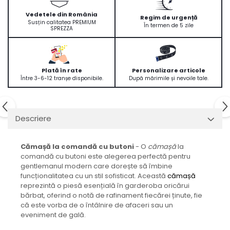
Vedetele din România
Regim de urgență
Susțin calitatea PREMIUM
În termen de 5 zile
SPREZZA
Plată în rate
Personalizare articole
Între 3-6-12 tranșe disponibile.
După mărimile și nevoile tale.
Descriere
Cămașă la comandă cu butoni
- O
cămașă
la
comandă cu butoni este alegerea perfectă pentru
gentlemanul modern care dorește să îmbine
funcționalitatea cu un stil sofisticat. Această
cămașă
reprezintă o piesă esențială în garderoba oricărui
bărbat, oferind o notă de rafinament fiecărei ținute, fie
că este vorba de o întâlnire de afaceri sau un
eveniment de gală.