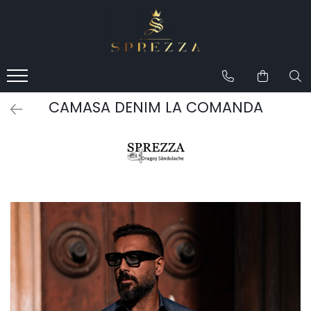
Produse
Costume de mire 2026
Redingotă bărbați
CAMASA DENIM LA COMANDA
Frac bărbați
Cămăși la comandă
Pantofi la comandă
Geci de piele bărbați
Costume la comandă
Paltoane bărbați
Accesorii bărbați
Lavalieră costum
Butoni cămașă mire
Papioane bărbați