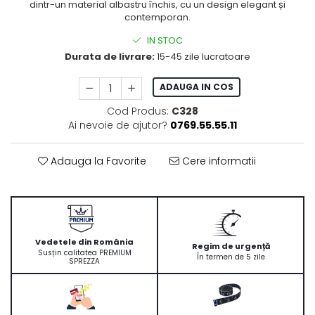
dintr-un material albastru închis, cu un design elegant și
contemporan.
IN STOC
Durata de livrare:
15-45 zile lucratoare
ADAUGA IN COS
Cod Produs:
C328
Ai nevoie de ajutor?
0769.55.55.11
Adauga la Favorite
Cere informatii
Vedetele din România
Regim de urgență
Susțin calitatea PREMIUM
În termen de 5 zile
SPREZZA