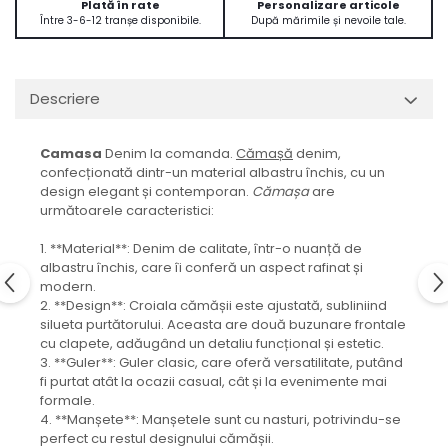
Plată în rate
Personalizare articole
Între 3-6-12 tranșe disponibile.
După mărimile și nevoile tale.
Descriere
Camasa
Denim la comanda.
Cămașă
denim,
confecționată dintr-un material albastru închis, cu un
design elegant și contemporan.
Cămașa
are
următoarele caracteristici:
1. **Material**: Denim de calitate, într-o nuanță de
albastru închis, care îi conferă un aspect rafinat și
modern.
2. **Design**: Croiala cămășii este ajustată, subliniind
silueta purtătorului. Aceasta are două buzunare frontale
cu clapete, adăugând un detaliu funcțional și estetic.
3. **Guler**: Guler clasic, care oferă versatilitate, putând
fi purtat atât la ocazii casual, cât și la evenimente mai
formale.
4. **Manșete**: Manșetele sunt cu nasturi, potrivindu-se
perfect cu restul designului cămășii.