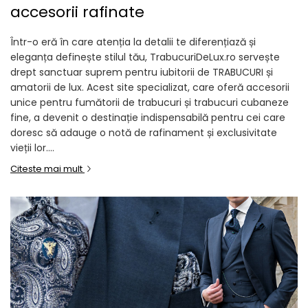
accesorii rafinate
Ace Pin pentru Guler Cămașă
Rochii de mireasă 2027
Într-o eră în care atenția la detalii te diferențiază și
Pantofi de mireasă
eleganța definește stilul tău, TrabucuriDeLux.ro servește
Costume damă elegante
drept sanctuar suprem pentru iubitorii de TRABUCURI și
amatorii de lux. Acest site specializat, care oferă accesorii
Vesta la comanda
unice pentru fumătorii de trabucuri și trabucuri cubaneze
fine, a devenit o destinație indispensabilă pentru cei care
doresc să adauge o notă de rafinament și exclusivitate
vieții lor....
Citeste mai mult