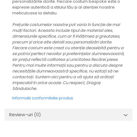
personalizările dorite. Fiecare costum bespoke este o
expresie autentică a stilului tău și al atenției noastre
meticuloase la detaliu.
Prețurile costumelor noastre pot varia în funcție de mai
mulți factori. Aceasta include tipul de material ales,
dimensiunile specifice, cum ar fi înălțimea și greutatea,
precum și orice alte detalii sau personalizări dorite.
Fiecare costum este creat cu atenție deosebită pentru a
se potrivi perfect nevoilor și preferințelor dumneavoastră,
iar prețul reflectă calitatea și unicitatea fiecărei piese.
Pentru mai multe informații sau pentru a discuta despre
necesitățile dumneavoastră specifice, nu ezitați să ne
contactați. Suntem aici pentru a vă ajuta să arătați
impecabil în orice ocazie. Cu respect, Dragoș
Săndulache.
Informatii conformitate produs
Review-uri
(0)