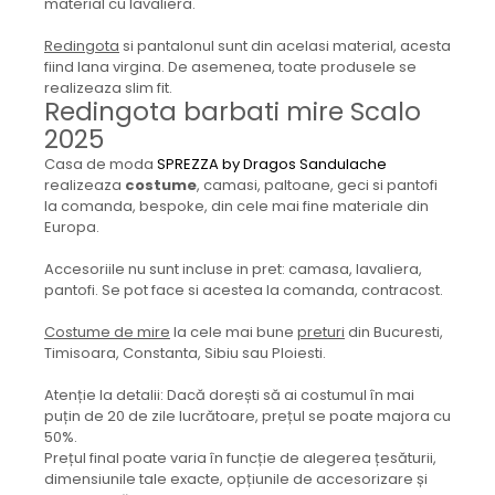
material cu lavaliera.
Redingota
si pantalonul sunt din acelasi material, acesta
fiind lana virgina. De asemenea, toate produsele se
realizeaza slim fit.
Redingota barbati mire Scalo
2025
Casa de moda
SPREZZA by Dragos Sandulache
realizeaza
costume
, camasi, paltoane, geci si pantofi
la comanda, bespoke, din cele mai fine materiale din
Europa.
Accesoriile nu sunt incluse in pret: camasa, lavaliera,
pantofi. Se pot face si acestea la comanda, contracost.
Costume de mire
la cele mai bune
preturi
din Bucuresti,
Timisoara, Constanta, Sibiu sau Ploiesti.
Atenție la detalii: Dacă dorești să ai costumul în mai
puțin de 20 de zile lucrătoare, prețul se poate majora cu
50%.
Prețul final poate varia în funcție de alegerea țesăturii,
dimensiunile tale exacte, opțiunile de accesorizare și