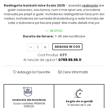
Redingota barbati mire Scalo 2025
- aceasta
redingota
are
guler cazacesc, sau tunica, cum ii mai spun unii, si broderie
manuala pe piept si guler. Inchiderea
redingotei
se face prin doi
nasturi, inchiderea se numeste Brandenburg si este formata din
cate o butoniera pe fiecare piept. Mai multe detalii mai jos:
IN STOC
Durata de livrare:
7-45 zile lucrătoare
ADAUGA IN COS
Cod Produs:
C77
Ai nevoie de ajutor?
0769.55.55.11
Adauga la Favorite
Cere informatii
Vedetele din România
Regim de urgență
Susțin calitatea PREMIUM
În termen de 5 zile
SPREZZA