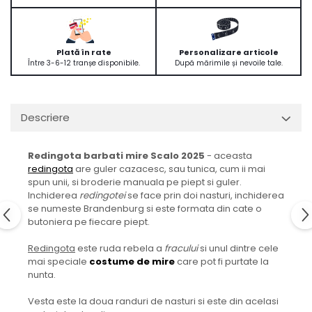
Plată în rate
Personalizare articole
Între 3-6-12 tranșe disponibile.
După mărimile și nevoile tale.
Descriere
Redingota barbati mire Scalo 2025
- aceasta
redingota
are guler cazacesc, sau tunica, cum ii mai
spun unii, si broderie manuala pe piept si guler.
Inchiderea
redingotei
se face prin doi nasturi, inchiderea
se numeste Brandenburg si este formata din cate o
butoniera pe fiecare piept.
Redingota
este ruda rebela a
fracului
si unul dintre cele
mai speciale
costume de mire
care pot fi purtate la
nunta.
Vesta este la doua randuri de nasturi si este din acelasi