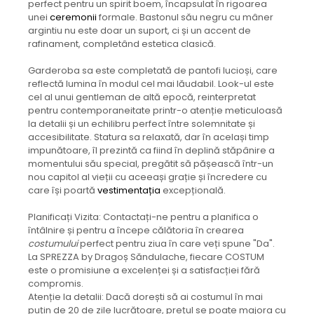
perfect pentru un spirit boem, încapsulat în rigoarea
unei
ceremonii
formale. Bastonul său negru cu mâner
argintiu nu este doar un suport, ci și un accent de
rafinament, completând estetica clasică.
Garderoba sa este completată de pantofi lucioși, care
reflectă lumina în modul cel mai lăudabil. Look-ul este
cel al unui gentleman de altă epocă, reinterpretat
pentru contemporaneitate printr-o atenție meticuloasă
la detalii și un echilibru perfect între solemnitate și
accesibilitate. Statura sa relaxată, dar în același timp
impunătoare, îl prezintă ca fiind în deplină stăpânire a
momentului său special, pregătit să pășească într-un
nou capitol al vieții cu aceeași grație și încredere cu
care își poartă
vestimentația
excepțională.
Planificați Vizita: Contactați-ne pentru a planifica o
întâlnire și pentru a începe călătoria în crearea
costumului
perfect pentru ziua în care veți spune "Da".
La SPREZZA by Dragoș Săndulache, fiecare COSTUM
este o promisiune a excelenței și a satisfacției fără
compromis.
Atenție la detalii: Dacă dorești să ai costumul în mai
puțin de 20 de zile lucrătoare, prețul se poate majora cu