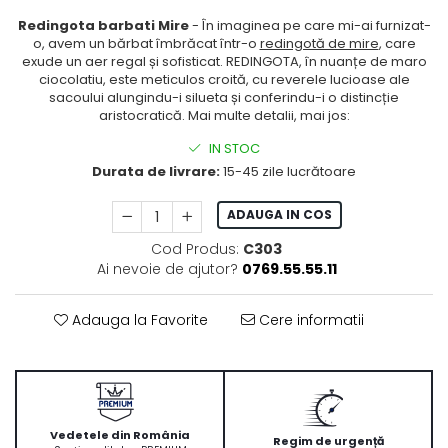
Redingota barbati Mire
- În imaginea pe care mi-ai furnizat-
o, avem un bărbat îmbrăcat într-o
redingotă de mire
, care
exude un aer regal și sofisticat. REDINGOTA, în nuanțe de maro
ciocolatiu, este meticulos croită, cu reverele lucioase ale
sacoului alungindu-i silueta și conferindu-i o distincție
aristocratică. Mai multe detalii, mai jos:
IN STOC
Durata de livrare:
15-45 zile lucrătoare
ADAUGA IN COS
Cod Produs:
C303
Ai nevoie de ajutor?
0769.55.55.11
Adauga la Favorite
Cere informatii
Vedetele din România
Regim de urgență