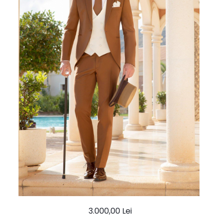
Ace Pin pentru Guler Cămașă
Rochii de mireasă 2027
Pantofi de mireasă
Costume damă elegante
Vesta la comanda
3.000,00 Lei