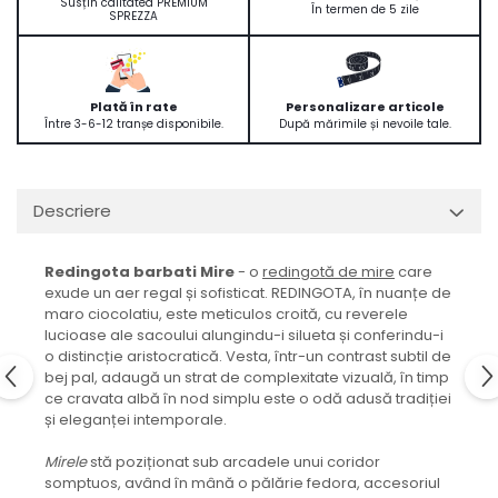
Susțin calitatea PREMIUM
În termen de 5 zile
SPREZZA
Plată în rate
Personalizare articole
Între 3-6-12 tranșe disponibile.
După mărimile și nevoile tale.
Descriere
Redingota barbati Mire
- o
redingotă de mire
care
exude un aer regal și sofisticat. REDINGOTA, în nuanțe de
maro ciocolatiu, este meticulos croită, cu reverele
lucioase ale sacoului alungindu-i silueta și conferindu-i
o distincție aristocratică. Vesta, într-un contrast subtil de
bej pal, adaugă un strat de complexitate vizuală, în timp
ce cravata albă în nod simplu este o odă adusă tradiției
și eleganței intemporale.
Mirele
stă poziționat sub arcadele unui coridor
somptuos, având în mână o pălărie fedora, accesoriul