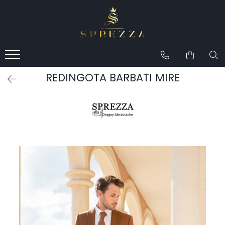
Produse
Costume de mire 2026
Redingotă bărbați
REDINGOTA BARBATI MIRE
Frac bărbați
Cămăși la comandă
Pantofi la comandă
Geci de piele bărbați
Costume la comandă
Paltoane bărbați
Accesorii bărbați
Lavalieră costum
Butoni cămașă mire
Papioane bărbați