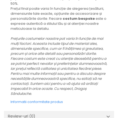
50%.
Prețul final poate varia în funcție de alegerea țesăturii,
dimensiunile tale exacte, opțiunile de accesorizare și
personalizările dorite. Fiecare
costum bespoke
este o
expresie autentică a stilului tău și al atenției noastre
meticuloase la detaliu.
Prețurile costumelor noastre pot varia în funcție de mai
mulți factori. Aceasta include tipul de material ales,
dimensiunile specifice, cum ar fi înălțimea și greutatea,
precum și orice alte detalii sau personalizări dorite.
Fiecare costum este creat cu atenție deosebită pentru a
se potrivi perfect nevoilor și preferințelor dumneavoastră,
iar prețul reflectă calitatea și unicitatea fiecărei piese.
Pentru mai multe informații sau pentru a discuta despre
necesitățile dumneavoastră specifice, nu ezitați să ne
contactați. Suntem aici pentru a vă ajuta să arătați
impecabil în orice ocazie. Cu respect, Dragoș
Săndulache.
Informatii conformitate produs
Review-uri
(0)