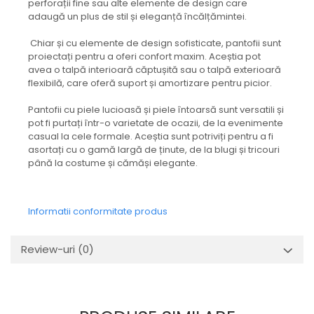
perforații fine sau alte elemente de design care
adaugă un plus de stil și eleganță încălțămintei.
Chiar și cu elemente de design sofisticate, pantofii sunt
proiectați pentru a oferi confort maxim. Aceștia pot
avea o talpă interioară căptușită sau o talpă exterioară
flexibilă, care oferă suport și amortizare pentru picior.
Pantofii cu piele lucioasă și piele întoarsă sunt versatili și
pot fi purtați într-o varietate de ocazii, de la evenimente
casual la cele formale. Aceștia sunt potriviți pentru a fi
asortați cu o gamă largă de ținute, de la blugi și tricouri
până la costume și cămăși elegante.
Informatii conformitate produs
Review-uri
(0)