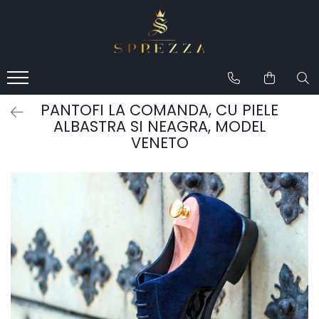
Produse
Costume de mire 2026
Redingotă bărbați
PANTOFI LA COMANDA, CU PIELE
Frac bărbați
ALBASTRA SI NEAGRA, MODEL
VENETO
Cămăși la comandă
Pantofi la comandă
Geci de piele bărbați
Costume la comandă
Paltoane bărbați
Accesorii bărbați
Lavalieră costum
Butoni cămașă mire
Papioane bărbați