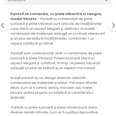
Pantofi la comanda, cu piele albastra si neagra,
model Veneto
-
Pantofii
cu combinație de piele
lucioasă și piele întoarsă sunt articole de încălțăminte
care oferă un aspect elegant și distinctiv. Această
combinație de materiale adaugă un contrast interesant
și un plus de textură încălțămintei, conferindu-i un
aspect sofisticat și rafinat.
Pantofii
sunt confecționați dintr-o combinație de piele
lucioasă și piele întoarsă. Pielea lucioasă oferă un
aspect elegant și sofisticat, în timp ce pielea întoarsă
adaugă un plus de textură și un aspect mai casual.
Acești pantofi au un design distinctiv datorită
combinației de materiale și texturi. Pot avea diferite
stiluri, cum ar fi oxford, derby, mocasin sau loafer,
fiecare având propria sa estetică și caracteristici
distincte.
Pantofii cu piele lucioasă și piele întoarsă pot avea
diverse detalii rafinate, cum ar fi cusături decorative,