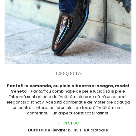
Ace Pin pentru Guler Cămașă
Rochii de mireasă 2027
Pantofi de mireasă
Costume damă elegante
Vesta la comanda
1.400,00 Lei
Pantofi la comanda, cu piele albastra si neagra, model
Veneto
-
Pantofii
cu combinație de piele lucioasă și piele
întoarsă sunt articole de încălțăminte care oferă un aspect
elegant și distinctiv. Această combinație de materiale adaugă
un contrast interesant și un plus de textură încălțămintei,
conferindu-i un aspect sofisticat și rafinat.
IN STOC
Durata de livrare:
15-45 zile lucratoare