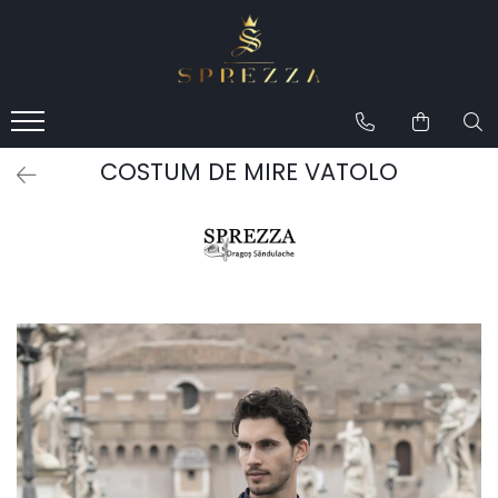
Produse
Costume de mire 2026
Redingotă bărbați
COSTUM DE MIRE VATOLO
Frac bărbați
Cămăși la comandă
Pantofi la comandă
Geci de piele bărbați
Costume la comandă
Paltoane bărbați
Accesorii bărbați
Lavalieră costum
Butoni cămașă mire
Papioane bărbați