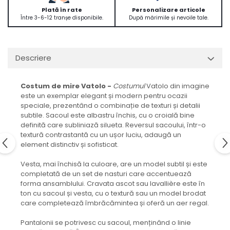
Plată în rate
Personalizare articole
Între 3-6-12 tranșe disponibile.
După mărimile și nevoile tale.
Descriere
Costum de mire Vatolo -
Costumul
Vatolo din imagine
este un exemplar elegant și modern pentru ocazii
speciale, prezentând o combinație de texturi și detalii
subtile. Sacoul este albastru închis, cu o croială bine
definită care subliniază silueta. Reversul sacoului, într-o
textură contrastantă cu un ușor luciu, adaugă un
element distinctiv și sofisticat.
Vesta, mai închisă la culoare, are un model subtil și este
completată de un set de nasturi care accentuează
forma ansamblului. Cravata ascot sau lavallière este în
ton cu sacoul și vesta, cu o textură sau un model brodat
care completează îmbrăcămintea și oferă un aer regal.
Pantalonii se potrivesc cu sacoul, menținând o linie