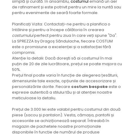
simplă și curată. În ansamblu,
costumul
emană un aer
de rafinament și este potrivit pentru un mire la nuntă sau
pentru evenimente de seară foarte formale.
Planificați Vizita: Contactați-ne pentru a planifica o
întâlnire și pentru a începe călătoria în crearea
costumului
perfect pentru ziua în care veți spune "Da".
La SPREZZA by Dragoș Săndulache, fiecare COSTUM
este o promisiune a excelenței și a satisfacției fără
compromis.
Atenție la detalii: Dacă dorești să ai costumul în mai
puțin de 20 de zile lucrătoare, prețul se poate majora cu
50%.
Prețul final poate varia în funcție de alegerea țesăturii,
dimensiunile tale exacte, opțiunile de accesorizare și
personalizările dorite. Fiecare
costum bespoke
este o
expresie autentică a stilului tău și al atenției noastre
meticuloase la detaliu.
Prețul de 3.000 lei este valabil pentru costumul din două
piese (sacou și pantalon). Vesta, cămașa, pantofii și
accesoriile se achiziționează separat. Întreabă în
magazin de pachetele noastre promoționale
disponibile în funcție de numărul de produse