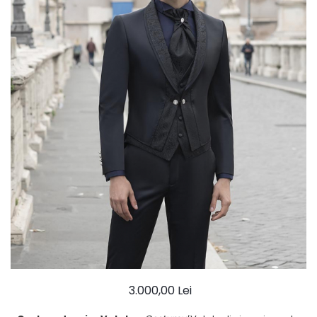
Ace Pin pentru Guler Cămașă
Rochii de mireasă 2027
Pantofi de mireasă
Costume damă elegante
Vesta la comanda
3.000,00 Lei