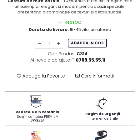
Costum de mire Vatolo -
Costumul
Vatolo din imagine este
un exemplar elegant și modern pentru ocazii speciale,
prezentând o combinație de texturi și detalii subtile.
IN STOC
Durata de livrare:
15-45 zile lucratoare
ADAUGA IN COS
Cod Produs:
C314
Ai nevoie de ajutor?
0769.55.55.11
Adauga la Favorite
Cere informatii
Vedetele din România
Regim de urgență
Susțin calitatea PREMIUM
În termen de 5 zile
SPREZZA