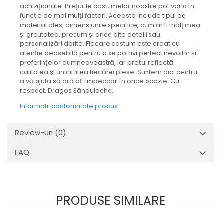
achiziționate. Prețurile costumelor noastre pot varia în
funcție de mai mulți factori. Aceasta include tipul de
material ales, dimensiunile specifice, cum ar fi înălțimea
și greutatea, precum și orice alte detalii sau
personalizări dorite. Fiecare costum este creat cu
atenție deosebită pentru a se potrivi perfect nevoilor și
preferințelor dumneavoastră, iar prețul reflectă
calitatea și unicitatea fiecărei piese. Suntem aici pentru
a vă ajuta să arătați impecabil în orice ocazie. Cu
respect, Dragoș Săndulache.
Informatii conformitate produs
Review-uri
(0)
FAQ
PRODUSE SIMILARE