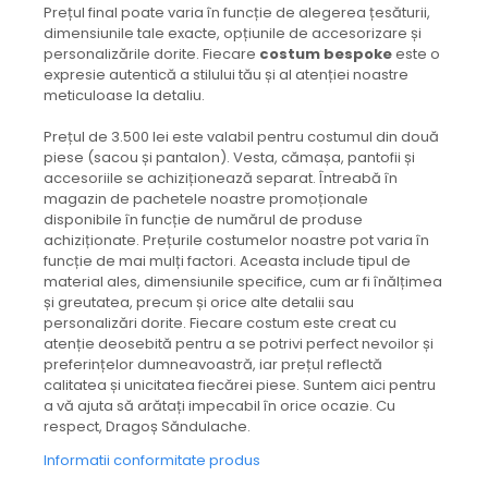
Prețul final poate varia în funcție de alegerea țesăturii,
dimensiunile tale exacte, opțiunile de accesorizare și
personalizările dorite. Fiecare
costum bespoke
este o
expresie autentică a stilului tău și al atenției noastre
meticuloase la detaliu.
Prețul de 3.500 lei este valabil pentru costumul din două
piese (sacou și pantalon). Vesta, cămașa, pantofii și
accesoriile se achiziționează separat. Întreabă în
magazin de pachetele noastre promoționale
disponibile în funcție de numărul de produse
achiziționate. Prețurile costumelor noastre pot varia în
funcție de mai mulți factori. Aceasta include tipul de
material ales, dimensiunile specifice, cum ar fi înălțimea
și greutatea, precum și orice alte detalii sau
personalizări dorite. Fiecare costum este creat cu
atenție deosebită pentru a se potrivi perfect nevoilor și
preferințelor dumneavoastră, iar prețul reflectă
calitatea și unicitatea fiecărei piese. Suntem aici pentru
a vă ajuta să arătați impecabil în orice ocazie. Cu
respect, Dragoș Săndulache.
Informatii conformitate produs