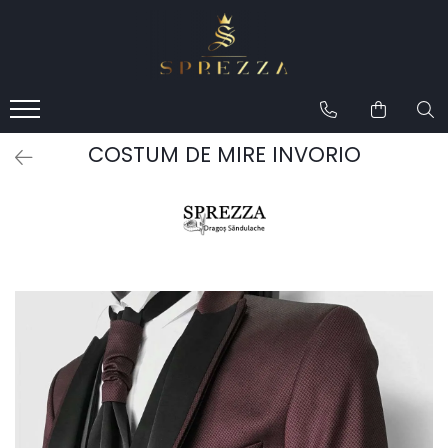
Produse
Costume de mire 2026
Redingotă bărbați
COSTUM DE MIRE INVORIO
Frac bărbați
Cămăși la comandă
Pantofi la comandă
Geci de piele bărbați
Costume la comandă
Paltoane bărbați
Accesorii bărbați
Lavalieră costum
Butoni cămașă mire
Papioane bărbați