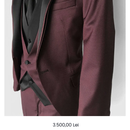
Ace Pin pentru Guler Cămașă
Rochii de mireasă 2027
Pantofi de mireasă
Costume damă elegante
Vesta la comanda
3.500,00 Lei