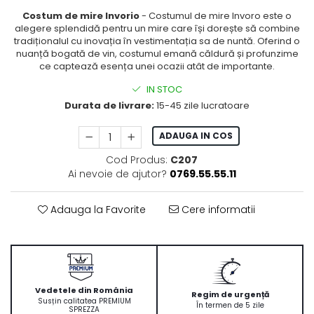
Costum de mire Invorio
- Costumul de mire Invoro este o
alegere splendidă pentru un mire care își dorește să combine
tradiționalul cu inovația în vestimentația sa de nuntă. Oferind o
nuanță bogată de vin, costumul emană căldură și profunzime
ce captează esența unei ocazii atât de importante.
IN STOC
Durata de livrare:
15-45 zile lucratoare
ADAUGA IN COS
Cod Produs:
C207
Ai nevoie de ajutor?
0769.55.55.11
Adauga la Favorite
Cere informatii
Vedetele din România
Regim de urgență
Susțin calitatea PREMIUM
În termen de 5 zile
SPREZZA