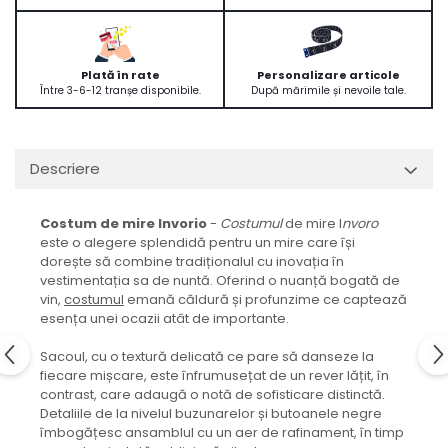
Plată în rate
Personalizare articole
Între 3-6-12 tranșe disponibile.
După mărimile și nevoile tale.
Descriere
Costum de mire Invorio
-
Costumul
de mire I
nvoro
este o alegere splendidă pentru un mire care își
dorește să combine tradiționalul cu inovația în
vestimentația sa de nuntă. Oferind o nuanță bogată de
vin,
costumul
emană căldură și profunzime ce captează
esența unei ocazii atât de importante.
Sacoul, cu o textură delicată ce pare să danseze la
fiecare mișcare, este înfrumusețat de un rever lățit, în
contrast, care adaugă o notă de sofisticare distinctă.
Detaliile de la nivelul buzunarelor și butoanele negre
îmbogățesc ansamblul cu un aer de rafinament, în timp