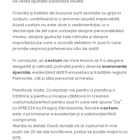
ce vesta ajustată subliniază silueta.
Cravata și batista de buzunar sunt asortate cu grija la
costum, contribuind la o armonie vizuală impecabilă.
Acest costum nu este doar o vestimentație, ci o
declarație de stil care vorbește despre personalitatea
mirelui, despre gusturile sale rafinate și despre
importanța pe care o acordă detaliilor în ziua în care
promite veșnicia partenerului său de viață.
În concluzie, un
costum
de mire Invorio ar fi o alegere
elegantă și rafinată, potrivită pentru diverse
evenimente
speciale,
evidențiind atât frumusețea și tradițiile regiunii
Piemonte, cât și stilul personal al mirelui.
Planificați Vizita: Contactați-ne pentru a planifica o
întâlnire și pentru a începe călătoria în crearea
costumului
perfect pentru ziua în care veți spune "Da".
La SPREZZA by Dragoș Săndulache, fiecare
costum
este o promisiune a excelenței și a satisfacției fără
compromis.
Atenție la detalii: Dacă dorești să ai
costumu
l în mai
puțin de 20 de zile lucrătoare, prețul se poate majora cu
50%.