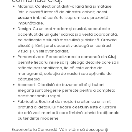
Material: Confecționat dintr-o lână fină și mătase,
într-o nuanță intensă de albastru cobalt, acest
costum
îmbină confortul suprem cu o prezență
impunătoare.
Design: Cu un croi modern și ajustat, sacoul este
accentuat de un guler satinat și o vestă coordonată,
ce definește o siluetă masculină și distinsă. Cravata
plisată și lănțișorul decorativ adaugă un contrast
vizual și un stil avangardist.
Personalizare: Personalizarea la comandă din
Cluj
permite fiecărui
mire
să își aleagă detaliile care să îi
reflecte personalitatea, fie că este vorba de
monogramă, selecția de nasturi sau opțiunile de
căptușeală.
Accesorii: O batistă de buzunar albă și butoni
eleganți sunt alegerile perfecte pentru a completa
acest ansamblu regal.
Fabricație: Realizat de meșteri croitori cu un simț
profund al detaliului, fiecare
costum
este o lucrare
de artă vestimentară care îmbină tehnici tradiționale
cu tendințe moderne.
Experiența la Comandă: Vă invităm să descoperiți