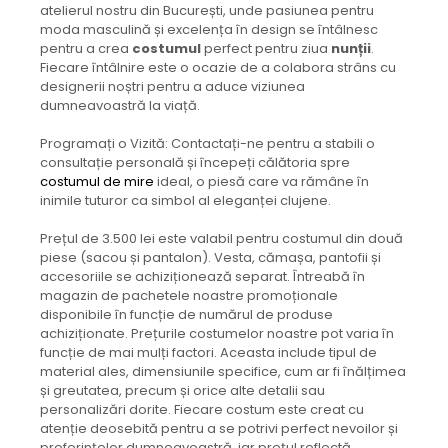
atelierul nostru din București, unde pasiunea pentru
moda masculină și excelența în design se întâlnesc
pentru a crea
costumul
perfect pentru ziua
nunții
.
Fiecare întâlnire este o ocazie de a colabora strâns cu
designerii noștri pentru a aduce viziunea
dumneavoastră la viață.
Programați o Vizită: Contactați-ne pentru a stabili o
consultație personală și începeți călătoria spre
costumul de mire
ideal, o piesă care va rămâne în
inimile tuturor ca simbol al eleganței clujene.
Prețul de 3.500 lei este valabil pentru costumul din două
piese (sacou și pantalon). Vesta, cămașa, pantofii și
accesoriile se achiziționează separat. Întreabă în
magazin de pachetele noastre promoționale
disponibile în funcție de numărul de produse
achiziționate. Prețurile costumelor noastre pot varia în
funcție de mai mulți factori. Aceasta include tipul de
material ales, dimensiunile specifice, cum ar fi înălțimea
și greutatea, precum și orice alte detalii sau
personalizări dorite. Fiecare costum este creat cu
atenție deosebită pentru a se potrivi perfect nevoilor și
preferințelor dumneavoastră, iar prețul reflectă