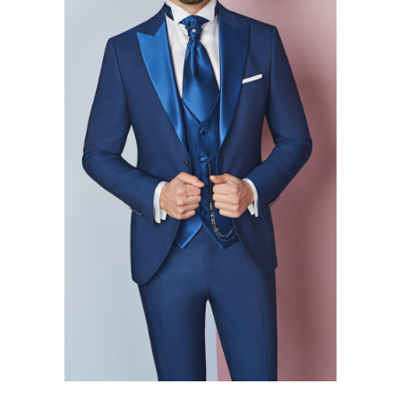
Ace Pin pentru Guler Cămașă
Rochii de mireasă 2027
Pantofi de mireasă
Costume damă elegante
Vesta la comanda