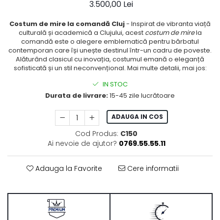
3.500,00 Lei
Costum de mire la comandă Cluj
- Inspirat de vibranta viață
culturală și academică a Clujului, acest
costum de mire
la
comandă este o alegere emblematică pentru bărbatul
contemporan care își unește destinul într-un cadru de poveste.
Alăturând clasicul cu inovația, costumul emană o eleganță
sofisticată și un stil neconvențional. Mai multe detalii, mai jos:
IN STOC
Durata de livrare:
15-45 zile lucrătoare
ADAUGA IN COS
Cod Produs:
C150
Ai nevoie de ajutor?
0769.55.55.11
Adauga la Favorite
Cere informatii