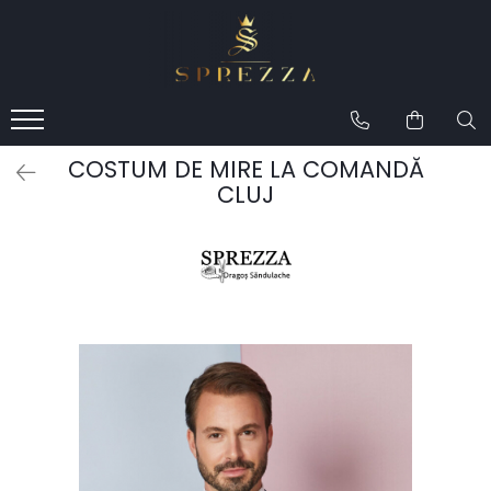
Produse
Costume de mire 2026
Redingotă bărbați
COSTUM DE MIRE LA COMANDĂ
Frac bărbați
CLUJ
Cămăși la comandă
Pantofi la comandă
Geci de piele bărbați
Costume la comandă
Paltoane bărbați
Accesorii bărbați
Lavalieră costum
Butoni cămașă mire
Papioane bărbați