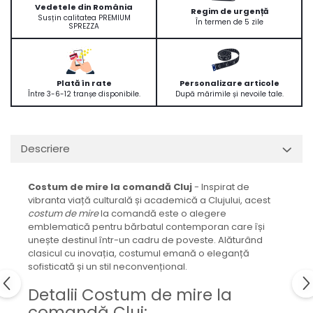
Vedetele din România
Regim de urgență
Susțin calitatea PREMIUM
În termen de 5 zile
SPREZZA
Plată în rate
Personalizare articole
Între 3-6-12 tranșe disponibile.
După mărimile și nevoile tale.
Descriere
Costum de mire la comandă Cluj
- Inspirat de
vibranta viață culturală și academică a Clujului, acest
costum de mire
la comandă este o alegere
emblematică pentru bărbatul contemporan care își
unește destinul într-un cadru de poveste. Alăturând
clasicul cu inovația, costumul emană o eleganță
sofisticată și un stil neconvențional.
Detalii Costum de mire la
comandă Cluj: