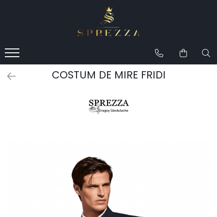
Produse
Costume de mire 2026
Redingotă bărbați
COSTUM DE MIRE FRIDI
Frac bărbați
Cămăși la comandă
Pantofi la comandă
Geci de piele bărbați
Costume la comandă
Paltoane bărbați
Accesorii bărbați
Lavalieră costum
Butoni cămașă mire
Papioane bărbați