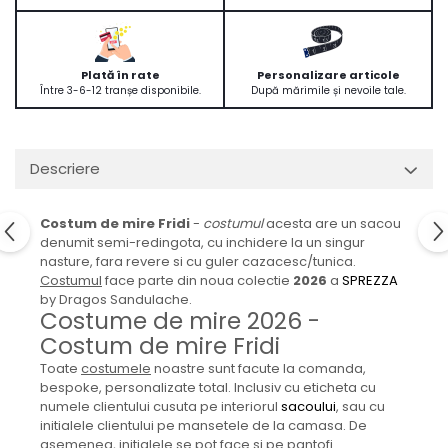
Plată în rate
Personalizare articole
Între 3-6-12 tranșe disponibile.
După mărimile și nevoile tale.
Descriere
Costum de mire Fridi
-
costumul
acesta are un sacou
denumit semi-redingota, cu inchidere la un singur
nasture, fara revere si cu guler cazacesc/tunica.
Costumul
face parte din noua colectie
2026
a
SPREZZA
by Dragos Sandulache.
Costume de mire 2026 -
Costum de mire Fridi
Toate
costumele
noastre sunt facute la comanda,
bespoke, personalizate total. Inclusiv cu eticheta cu
numele clientului cusuta pe interiorul
sacoului
, sau cu
initialele clientului pe mansetele de la camasa. De
asemenea, initialele se pot face si pe pantofi.