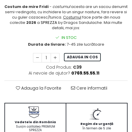
Costum de mire Fridi
-
costumul
acesta are un sacou denumit
semi-redingota, cu inchidere la un singur nasture, fara revere si
cu guler cazacesc/tunica.
Costumul
face parte din noua
colectie
2026
a
SPREZZA
by Dragos Sandulache. Mai multe
detalii, mai jos:
IN STOC
Durata de livrare:
7-45 zile lucrătoare
ADAUGA IN COS
Cod Produs:
C39
Ai nevoie de ajutor?
0769.55.55.11
Adauga la Favorite
Cere informatii
Vedetele din România
Regim de urgență
Susțin calitatea PREMIUM
În termen de 5 zile
SPREZZA