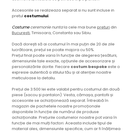
Accesoriile se realizeaza separat si nu sunt incluse in
pretul
costumului
.
Costume
ceremonie nunta
la cele mai bune
preturi
din
Bucuresti
, Timisoara, Constanta sau Sibiu.
Dacă dorești să ai costumul în mai puțin de 20 de zile
lucrătoare, prețul se poate majora cu 50%.
Prețul final poate varia în funcție de alegerea țesăturii,
dimensiunile tale exacte, opțiunile de accesorizare și
personalizările dorite. Fiecare
costum bespoke
este o
expresie autentică a stilului tău și al atenției noastre
meticuloase la detaliu.
Prețul de 3.500 lei este valabil pentru costumul din două
piese (sacou și pantalon). Vesta, cămașa, pantofii și
accesoriile se achiziționează separat. Întreabă în
magazin de pachetele noastre promoționale
disponibile în funcție de numărul de produse
achiziționate. Prețurile costumelor noastre pot varia în
funcție de mai mulți factori. Aceasta include tipul de
material ales, dimensiunile specifice, cum ar fi înălțimea