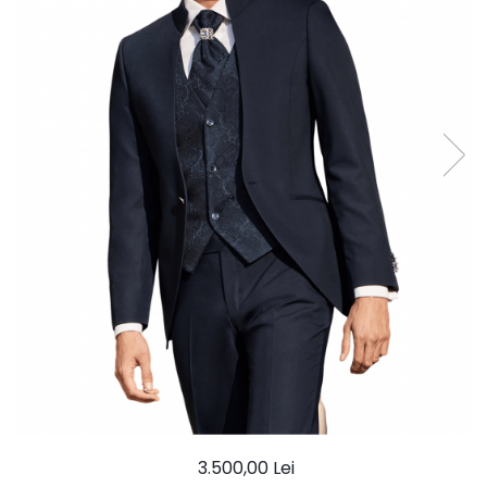
Ace Pin pentru Guler Cămașă
Rochii de mireasă 2027
Pantofi de mireasă
Costume damă elegante
Vesta la comanda
3.500,00 Lei