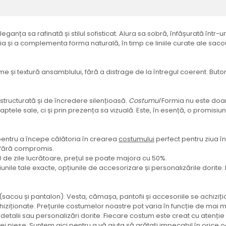
eleganța sa rafinată și stilul sofisticat. Alura sa sobră, înfășurată înt
linia și a complementa forma naturală, în timp ce liniile curate ale sa
 și textură ansamblului, fără a distrage de la întregul coerent. Buton
structurată și de încredere silențioasă.
Costumul
Formia nu este doar
faptele sale, ci și prin prezența sa vizuală. Este, în esență, o promisiu
și pentru a începe călătoria în crearea
costumului
perfect pentru ziua î
i fără compromis.
20 de zile lucrătoare, prețul se poate majora cu 50%.
iunile tale exacte, opțiunile de accesorizare și personalizările dorite
e (sacou și pantalon). Vesta, cămașa, pantofii și accesoriile se achi
iționate. Prețurile costumelor noastre pot varia în funcție de mai mul
 detalii sau personalizări dorite. Fiecare costum este creat cu atenție
ărei piese. Suntem aici pentru a vă ajuta să arătați impecabil în oric