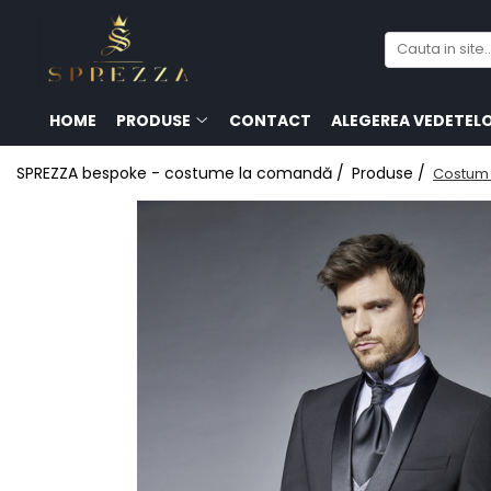
Produse
Costume de mire 2026
HOME
PRODUSE
CONTACT
ALEGEREA VEDETEL
Redingotă bărbați
SPREZZA bespoke - costume la comandă /
Produse /
Costum 
Frac bărbați
Cămăși la comandă
Pantofi la comandă
Geci de piele bărbați
Costume la comandă
Paltoane bărbați
Accesorii bărbați
Lavalieră costum
Butoni cămașă mire
Papioane bărbați