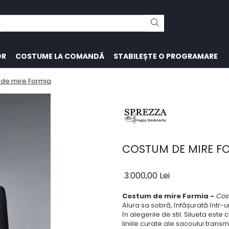
OR
COSTUME LA COMANDĂ
STABILEȘTE O PROGRAMARE
de mire Formia
COSTUM DE MIRE F
3.000,00 Lei
Costum de mire Formia -
Cos
Alura sa sobră, înfășurată într-
în alegerile de stil. Silueta est
liniile curate ale sacoului tran