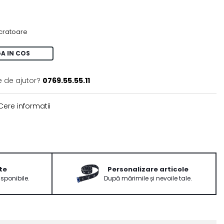
ucratoare
A IN COS
e de ajutor?
0769.55.55.11
ere informatii
te
Personalizare articole
isponibile.
După mărimile și nevoile tale.