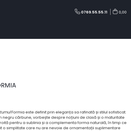
0769.55.55.11
0,00
ORMIA
tumul
Formia este definit prin eleganța sa rafinată și stilul sofisticat.
un negru cărbune, vorbește despre noțiuni de clasă și o maturitate
e croită pentru a sublinia și a complementa forma naturală, în timp ce
smit o simplitate care nu are nevoie de ornamentații suplimentare