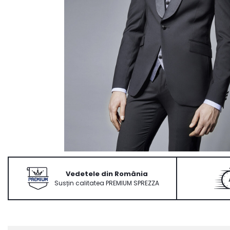
Ace Pin pentru Guler Cămașă
Rochii de mireasă 2027
Pantofi de mireasă
Costume damă elegante
Vesta la comanda
Vedetele din România
Susțin calitatea PREMIUM SPREZZA