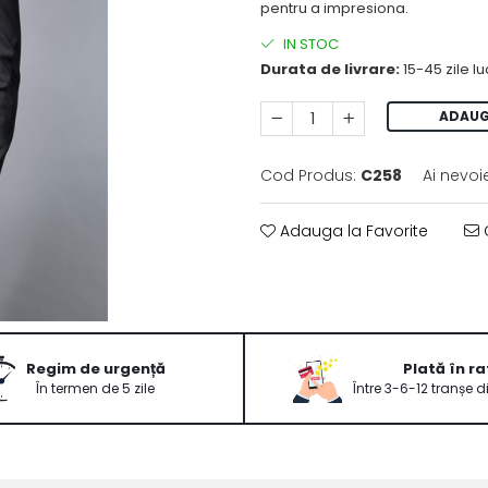
pentru a impresiona.
IN STOC
Durata de livrare:
15-45 zile l
ADAUG
Cod Produs:
C258
Ai nevoi
Adauga la Favorite
C
Regim de urgență
Plată în ra
În termen de 5 zile
Între 3-6-12 tranșe d