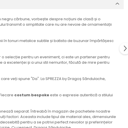
r-un negru cărbune, vorbește despre noțiuni de clasă și o
coului transmit o simplitate care nu are nevoie de ornamentații
ii în tonuri metalice subtile și batista de buzunar împărtășesc
 o selecție pentru un eveniment, ci este un partener pentru
ne a excelenței și a unui stil nemuritor, făcută de mire pentru
n care veți spune "Da". La SPREZZA by Dragoș Săndulache,
. Fiecare
costum bespoke
este o expresie autentică a stilului
ziționează separat. Întreabă în magazin de pachetele noastre
ți factori. Aceasta include tipul de material ales, dimensiunile
 deosebită pentru a se potrivi perfect nevoilor și preferințelor
e ocazie. Cu respect, Dragoș Săndulache.