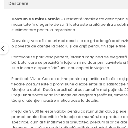
Descriere
Costum de mire Formia -
Costumul
Formia
este definit prin 
maturitate în alegerile de stil. Silueta este croită pentru a sub
suplimentare pentru a impresiona.
Cravata și vesta în tonuri mai deschise de gri adaugă profunzime
o poveste de atenție la detaliu și de grijă pentru finisajele fine.
Pantalonii se potrivesc perfect, întărind imaginea de eleganță 
bărbatul care se prezintă în fața lumii nu doar prin cuvintele și 
ziua în care el spune "da" unui nou capitol în viața sa.
Planificați Vizita: Contactați-ne pentru a planifica o întâlnire 
fiecare
costum
este o promisiune a excelenței și a satisfacție
Atenție la detalii: Dacă dorești să ai costumul în mai puțin de 
Prețul final poate varia în funcție de alegerea țesăturii, dimens
tău și al atenției noastre meticuloase la detaliu.
Prețul de 3.000 lei este valabil pentru costumul din două pies
promoționale disponibile în funcție de numărul de produse achiz
specifice, cum ar fi înălțimea și greutatea, precum și orice alte
dumneavoastră, iar prețul reflectă calitatea și unicitatea fiec