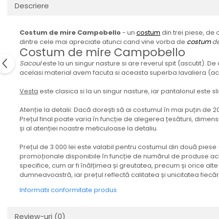
Descriere
Costum de mire Campobello
- un
costum
din trei piese, de 
dintre cele mai apreciate atunci cand vine vorba de
costum
de
Costum de mire Campobello
Sacoul
este la un singur nasture si are reverul spit (ascutit). D
acelasi material avem facuta si aceasta superba lavaliera (acc
Vesta
este clasica si la un singur nasture, iar pantalonul este slim
Atenție la detalii: Dacă dorești să ai costumul în mai puțin de 
Prețul final poate varia în funcție de alegerea țesăturii, dimen
și al atenției noastre meticuloase la detaliu.
Prețul de 3.000 lei este valabil pentru costumul din două pies
promoționale disponibile în funcție de numărul de produse achiz
specifice, cum ar fi înălțimea și greutatea, precum și orice alte
dumneavoastră, iar prețul reflectă calitatea și unicitatea fiec
Informatii conformitate produs
Review-uri
(0)