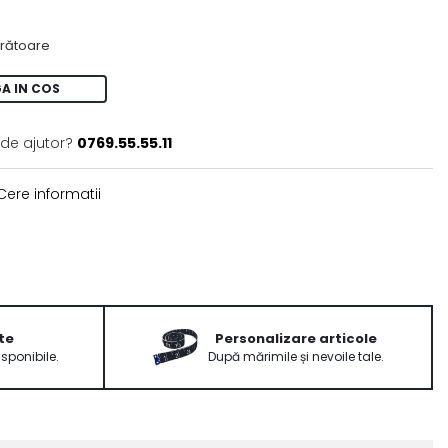
crătoare
A IN COS
 de ajutor?
0769.55.55.11
ere informatii
te
Personalizare articole
isponibile.
După mărimile și nevoile tale.