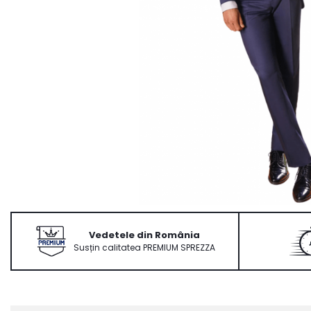
Ace Pin pentru Guler Cămașă
Rochii de mireasă 2027
Pantofi de mireasă
Costume damă elegante
Vesta la comanda
Vedetele din România
Susțin calitatea PREMIUM SPREZZA