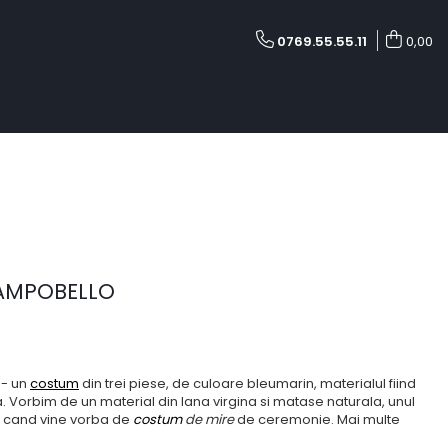
0769.55.55.11
0,00
AMPOBELLO
- un
costum
din trei piese, de culoare bleumarin, materialul fiind
a. Vorbim de un material din lana virgina si matase naturala, unul
i cand vine vorba de
costum
de mire
de ceremonie. Mai multe