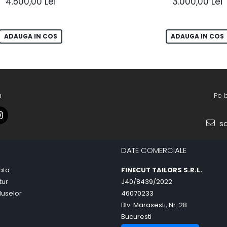
4.500,00 Lei
3.000,00 Lei
ADAUGA IN COS
ADAUGA IN COS
a
Pe 
sa
DATE COMERCIALE
ata
FINECUT TAILORS S.R.L.
tur
J40/8439/2022
duselor
46070233
Blv. Marasesti, Nr. 28
Bucuresti