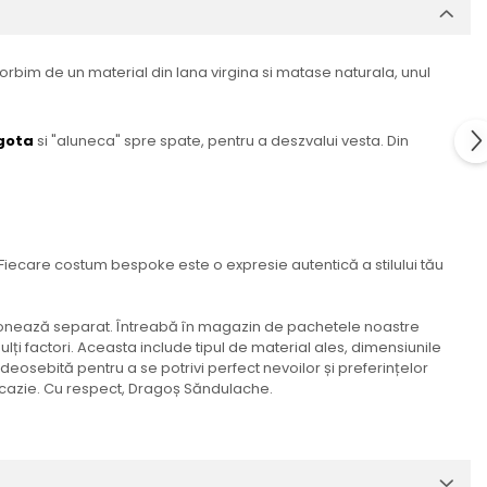
Vorbim de un material din lana virgina si matase naturala, unul
gota
si "aluneca" spre spate, pentru a deszvalui vesta. Din
. Fiecare costum bespoke este o expresie autentică a stilului tău
ziționează separat. Întreabă în magazin de pachetele noastre
ți factori. Aceasta include tipul de material ales, dimensiunile
 deosebită pentru a se potrivi perfect nevoilor și preferințelor
e ocazie. Cu respect, Dragoș Săndulache.