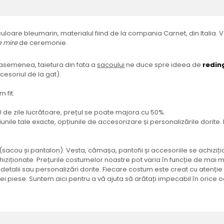
culoare bleumarin, materialul fiind de la compania Carnet, din Italia. 
 mire
de ceremonie.
e asemenea, taietura din fata a
sacoului
ne duce spre ideea de
redin
esoriul de la gat).
 fit.
20 de zile lucrătoare, prețul se poate majora cu 50%.
siunile tale exacte, opțiunile de accesorizare și personalizările dorite
e (sacou și pantalon). Vesta, cămașa, pantofii și accesoriile se achi
iționate. Prețurile costumelor noastre pot varia în funcție de mai mul
 detalii sau personalizări dorite. Fiecare costum este creat cu atenție
ărei piese. Suntem aici pentru a vă ajuta să arătați impecabil în oric