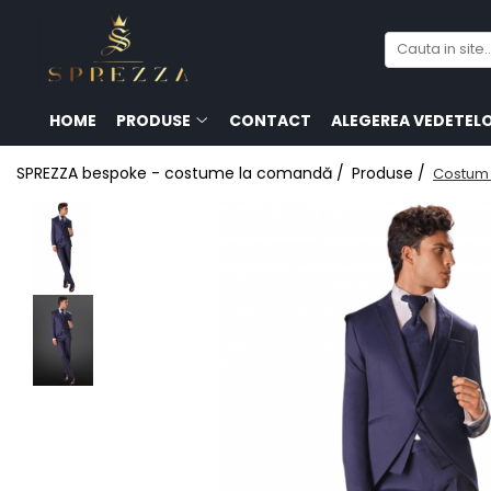
Produse
Costume de mire 2026
HOME
PRODUSE
CONTACT
ALEGEREA VEDETEL
Redingotă bărbați
SPREZZA bespoke - costume la comandă /
Produse /
Costum
Frac bărbați
Cămăși la comandă
Pantofi la comandă
Geci de piele bărbați
Costume la comandă
Paltoane bărbați
Accesorii bărbați
Lavalieră costum
Butoni cămașă mire
Papioane bărbați