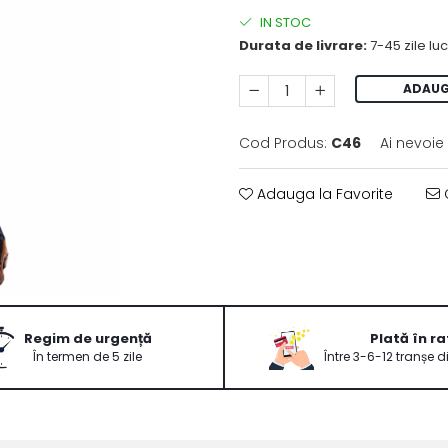
IN STOC
Durata de livrare:
7-45 zile lu
ADAUG
Cod Produs:
C46
Ai nevoie
Adauga la Favorite
C
Regim de urgență
Plată în ra
În termen de 5 zile
Între 3-6-12 tranșe d