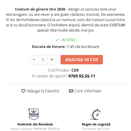
Costum de ginere Oro 2026
- design-ul sacoului este unul
extravagant, nu are rever și are guler căzăcesc (tunică). De asemenea,
în loc de închiderea clasică la un nasture, sunt doi nasturi cusuți între
ei și cu două butoniere. O închidere atipică, demnă de acest
COSTUM
special. Mai multe detalii, mai jos:
IN STOC
Durata de livrare:
7-45 zile lucrătoare
ADAUGA IN COS
Cod Produs:
C69
Ai nevoie de ajutor?
0769.55.55.11
Adauga la Favorite
Cere informatii
Vedetele din România
Regim de urgență
Susțin calitatea PREMIUM SPREZZA
În termen de 5 zile