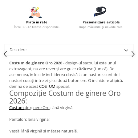
Plată în rate
Personalizare articole
Între 3-6-12 tranșe disponibile.
După mărimile și nevoile tale.
Descriere
Costum de ginere Oro 2026
- design-ul sacoului este unul
extravagant, nu are rever și are guler căzăcesc (tunică). De
asemenea, în loc de închiderea clasică la un nasture, sunt doi
nasturi cusuți între ei și cu două butoniere. O închidere atipică,
demnă de acest
COSTUM
special.
Compoziție Costum de ginere Oro
2026:
Costum
de ginere Oro
: lână virgină;
Pantalon: lână virgină;
Vestă: lână virgină și mătase naturală.