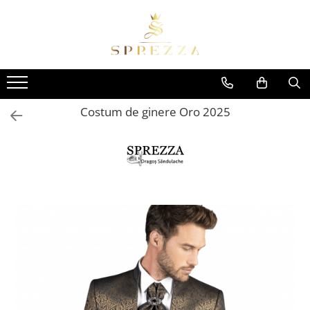
Produse
Costume de mire 2026
Redingotă bărbați
Costum de ginere Oro 2025
Frac bărbați
Cămăși la comandă
Pantofi la comandă
Geci de piele bărbați
Costume la comandă
Paltoane bărbați
Accesorii bărbați
Lavalieră costum
Butoni cămașă mire
Papioane bărbați