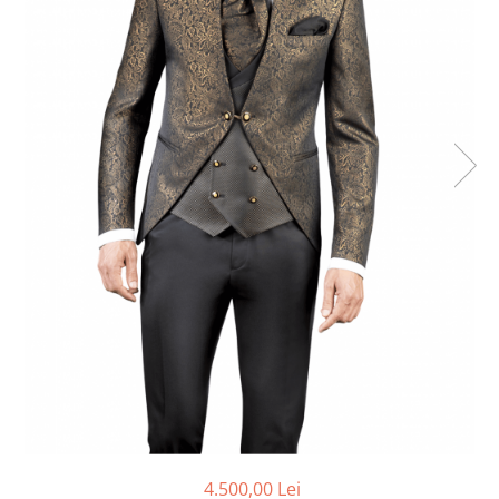
Ace Pin pentru Guler Cămașă
Rochii de mireasă 2027
Pantofi de mireasă
Costume damă elegante
Vesta la comanda
4.500,00 Lei