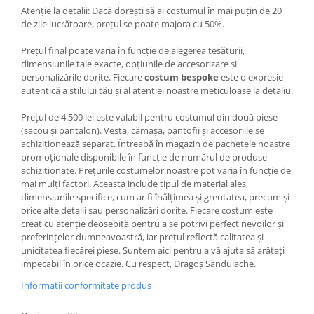
Atenție la detalii: Dacă dorești să ai costumul în mai puțin de 20
de zile lucrătoare, prețul se poate majora cu 50%.
Prețul final poate varia în funcție de alegerea țesăturii,
dimensiunile tale exacte, opțiunile de accesorizare și
personalizările dorite. Fiecare
costum bespoke
este o expresie
autentică a stilului tău și al atenției noastre meticuloase la detaliu.
Prețul de 4.500 lei este valabil pentru costumul din două piese
(sacou și pantalon). Vesta, cămașa, pantofii și accesoriile se
achiziționează separat. Întreabă în magazin de pachetele noastre
promoționale disponibile în funcție de numărul de produse
achiziționate. Prețurile costumelor noastre pot varia în funcție de
mai mulți factori. Aceasta include tipul de material ales,
dimensiunile specifice, cum ar fi înălțimea și greutatea, precum și
orice alte detalii sau personalizări dorite. Fiecare costum este
creat cu atenție deosebită pentru a se potrivi perfect nevoilor și
preferințelor dumneavoastră, iar prețul reflectă calitatea și
unicitatea fiecărei piese. Suntem aici pentru a vă ajuta să arătați
impecabil în orice ocazie. Cu respect, Dragoș Săndulache.
Informatii conformitate produs