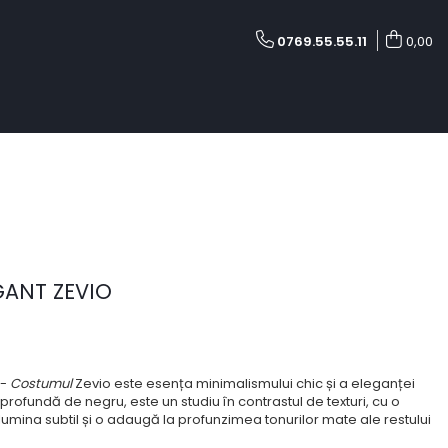
0769.55.55.11
0,00
ANT ZEVIO
-
Costumul
Zevio este esența minimalismului chic și a eleganței
rofundă de negru, este un studiu în contrastul de texturi, cu o
umina subtil și o adaugă la profunzimea tonurilor mate ale restului