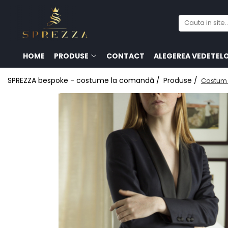
Produse
Costume de mire 2026
HOME
PRODUSE
CONTACT
ALEGEREA VEDETEL
Redingotă bărbați
SPREZZA bespoke - costume la comandă /
Produse /
Costum 
Frac bărbați
Cămăși la comandă
Pantofi la comandă
Geci de piele bărbați
Costume la comandă
Paltoane bărbați
Accesorii bărbați
Lavalieră costum
Butoni cămașă mire
Papioane bărbați