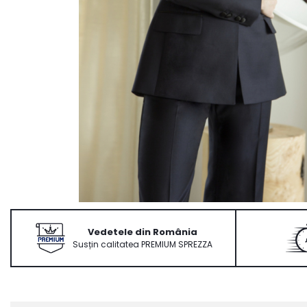
Ace Pin pentru Guler Cămașă
Rochii de mireasă 2027
Pantofi de mireasă
Costume damă elegante
Vesta la comanda
Vedetele din România
Susțin calitatea PREMIUM SPREZZA