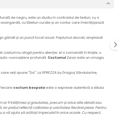
ndă de negru, este un studiu în contrastul de texturi, cu o
e avangardă, cu tăieturi curate și un contur care îmbrățișează
gândit și un punct focal vizual. Peplumul discret, amplasat
est
costum
nu strigă pentru atenție; el o comandă în liniște, o
 o auto-cunoaștere profundă.
Costumul
Zevio este un omagiu
n care veți spune "Da". La SPREZZA by Dragoș Săndulache,
. Fiecare
costum bespoke
este o expresie autentică a stilului
 ar fi înălțimea și greutatea, precum și orice alte detalii sau
iar prețul reflectă calitatea și unicitatea fiecărei piese. Pentru
 a vă ajuta să arătați impecabil în orice ocazie. Cu respect,