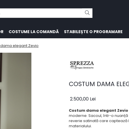
OR
COSTUME LA COMANDĂ
STABILEȘTE O PROGRAMARE
dama elegant Zevio
COSTUM DAMA ELEG
2.500,00 Lei
Costum dama elegant Zevio
moderne. Sacoul, într-o nuanță p
reverie satinată care captează l
materialului.