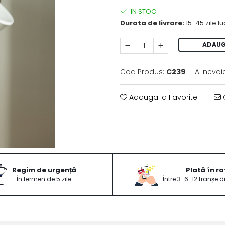
IN STOC
Durata de livrare:
15-45 zile l
ADAUG
Cod Produs:
C239
Ai nevoi
Adauga la Favorite
C
Regim de urgență
Plată în ra
În termen de 5 zile
Între 3-6-12 tranșe d