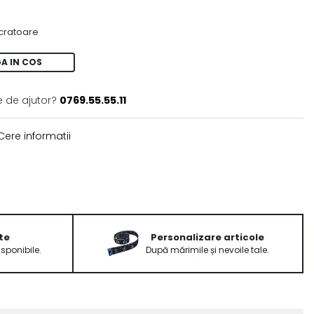
ucratoare
A IN COS
e de ajutor?
0769.55.55.11
ere informatii
te
Personalizare articole
isponibile.
După mărimile și nevoile tale.