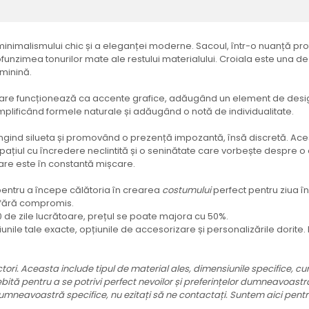
nimalismului chic și a eleganței moderne. Sacoul, într-o nuanță profu
funzimea tonurilor mate ale restului materialului. Croiala este una d
eminină.
are funcționează ca accente grafice, adăugând un element de design 
, amplificând formele naturale și adăugând o notă de individualitate.
elungind silueta și promovând o prezență impozantă, însă discretă. Ac
pațiul cu încredere neclintită și o seninătate care vorbește despre
care este în constantă mișcare.
și pentru a începe călătoria în crearea
costumului
perfect pentru ziua î
i fără compromis.
0 de zile lucrătoare, prețul se poate majora cu 50%.
iunile tale exacte, opțiunile de accesorizare și personalizările dorite
tori. Aceasta include tipul de material ales, dimensiunile specifice, cum
tă pentru a se potrivi perfect nevoilor și preferințelor dumneavoastră, 
mneavoastră specifice, nu ezitați să ne contactați. Suntem aici pentru