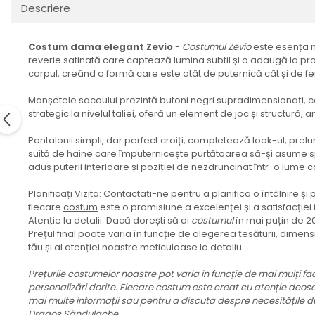
Descriere
Costum dama elegant Zevio
-
Costumul
Zevio
este esența mi
reverie satinată care captează lumina subtil și o adaugă la pro
corpul, creând o formă care este atât de puternică cât și de f
Manșetele sacoului prezintă butoni negri supradimensionați, c
strategic la nivelul taliei, oferă un element de joc și structură
Pantalonii simpli, dar perfect croiți, completează look-ul, pr
suită de haine care împuternicește purtătoarea să-și asume s
adus puterii interioare și poziției de nezdruncinat într-o lume 
Planificați Vizita: Contactați-ne pentru a planifica o întâlnire 
fiecare
costum
este o promisiune a excelenței și a satisfacție
Atenție la detalii: Dacă dorești să ai
costumul
în mai puțin de 2
Prețul final poate varia în funcție de alegerea țesăturii, dimens
tău și al atenției noastre meticuloase la detaliu.
Prețurile costumelor noastre pot varia în funcție de mai mulți fac
personalizări dorite. Fiecare costum este creat cu atenție deosebi
mai multe informații sau pentru a discuta despre necesitățile du
Dragoș Săndulache.