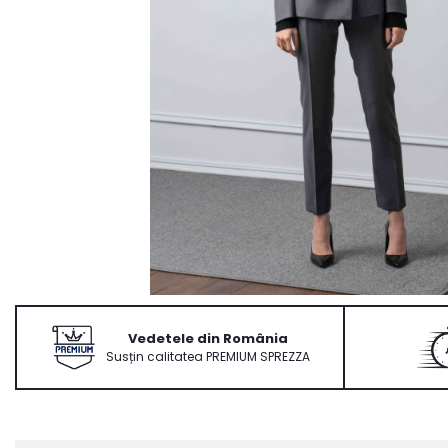
Ace Pin pentru Guler Cămașă
Rochii de mireasă 2027
Pantofi de mireasă
Costume damă elegante
Vesta la comanda
Vedetele din România
Susțin calitatea PREMIUM SPREZZA