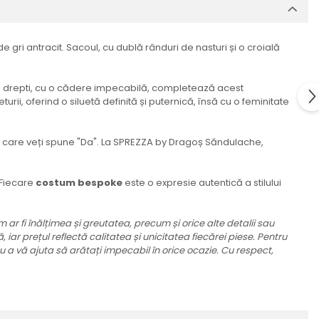
ri antracit. Sacoul, cu dublă rânduri de nasturi și o croială
nii drepti, cu o cădere impecabilă, completează acest
urii, oferind o siluetă definită și puternică, însă cu o feminitate
n care veți spune "Da". La SPREZZA by Dragoș Săndulache,
. Fiecare
costum bespoke
este o expresie autentică a stilului
 ar fi înălțimea și greutatea, precum și orice alte detalii sau
iar prețul reflectă calitatea și unicitatea fiecărei piese. Pentru
 a vă ajuta să arătați impecabil în orice ocazie. Cu respect,