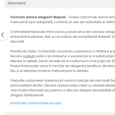
Descriere
Costum dama elegant Napoli
- Acest
costum
de damă emană
masculină ușor adaptată, conferă un aer de autoritate și rafin
Contrastele texturale între sacou și puloverul de culoare neag
ensemble business, dar cu un indiciu de nonșalanță italiană. 
discretă.
Planificați Vizita: Contactați-ne pentru a planifica o întâlnire 
fiecare
costum
este o promisiune a excelenței și a satisfacție
Atenție la detalii: Dacă dorești să ai costumul în mai puțin de 
Prețul final poate varia în funcție de alegerea țesăturii, dimens
tău și al atenției noastre meticuloase la detaliu.
Prețurile costumelor noastre pot varia în funcție de mai mulți fac
personalizări dorite. Fiecare costum este creat cu atenție deosebi
mai multe informații sau pentru a discuta despre necesitățile du
Dragoș Săndulache.
Informatii conformitate produs