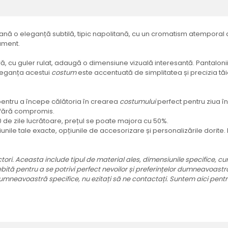
 o eleganță subtilă, tipic napolitană, cu un cromatism atemporal de g
ament.
ră, cu guler rulat, adaugă o dimensiune vizuală interesantă. Pantalo
Eleganța acestui
costum
este accentuată de simplitatea și precizia tăiet
și pentru a începe călătoria în crearea
costumului
perfect pentru ziua î
i fără compromis.
20 de zile lucrătoare, prețul se poate majora cu 50%.
iunile tale exacte, opțiunile de accesorizare și personalizările dorite
tori. Aceasta include tipul de material ales, dimensiunile specifice, cum
tă pentru a se potrivi perfect nevoilor și preferințelor dumneavoastră, 
mneavoastră specifice, nu ezitați să ne contactați. Suntem aici pentru