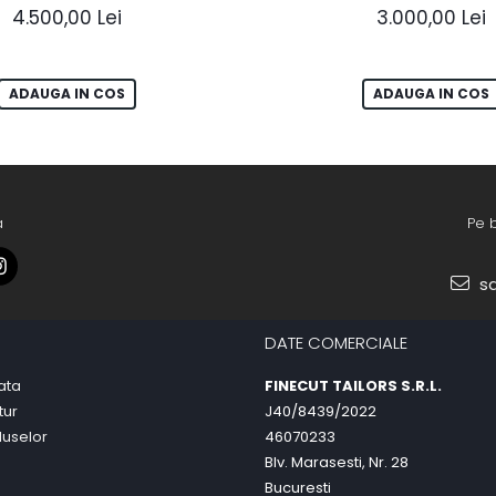
4.500,00 Lei
3.000,00 Lei
ADAUGA IN COS
ADAUGA IN COS
a
Pe 
sa
DATE COMERCIALE
ata
FINECUT TAILORS S.R.L.
tur
J40/8439/2022
duselor
46070233
Blv. Marasesti, Nr. 28
Bucuresti