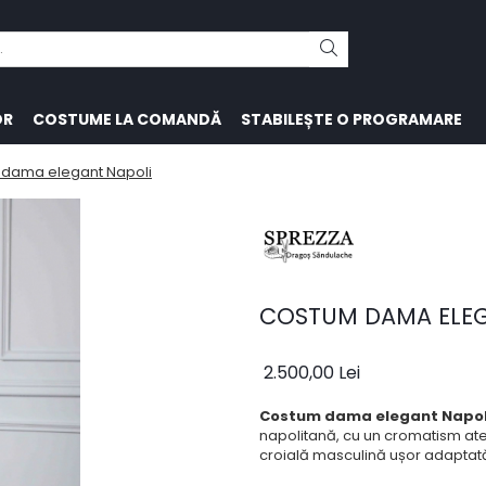
OR
COSTUME LA COMANDĂ
STABILEȘTE O PROGRAMARE
dama elegant Napoli
COSTUM DAMA ELEG
2.500,00 Lei
Costum dama elegant Napo
napolitană, cu un cromatism atem
croială masculină ușor adaptată,