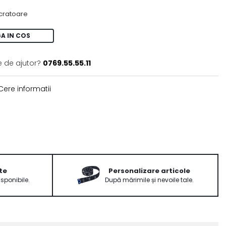
ucratoare
A IN COS
e de ajutor?
0769.55.55.11
ere informatii
te
Personalizare articole
isponibile.
După mărimile și nevoile tale.