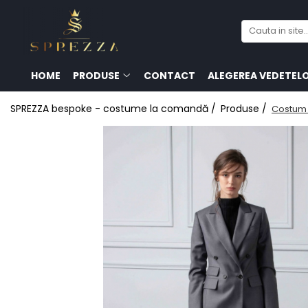
Produse
Costume de mire 2026
HOME
PRODUSE
CONTACT
ALEGEREA VEDETEL
Redingotă bărbați
SPREZZA bespoke - costume la comandă /
Produse /
Costum 
Frac bărbați
Cămăși la comandă
Pantofi la comandă
Geci de piele bărbați
Costume la comandă
Paltoane bărbați
Accesorii bărbați
Lavalieră costum
Butoni cămașă mire
Papioane bărbați