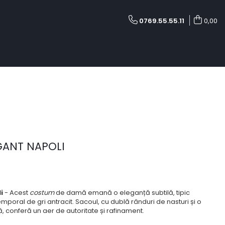
0769.55.55.11
0,00
ANT NAPOLI
li
- Acest
costum
de damă emană o eleganță subtilă, tipic
poral de gri antracit. Sacoul, cu dublă rânduri de nasturi și o
 conferă un aer de autoritate și rafinament.