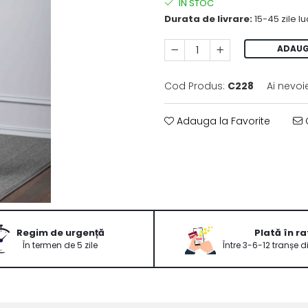
IN STOC
Durata de livrare:
15-45 zile l
ADAUG
Cod Produs:
C228
Ai nevoi
Adauga la Favorite
C
Regim de urgență
Plată în ra
În termen de 5 zile
Între 3-6-12 tranșe d