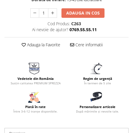
ADAUGA IN COS
Cod Produs:
C263
Ai nevoie de ajutor?
0769.55.55.11
Adauga la Favorite
Cere informatii
Vedetele din România
Regim de urgență
Susțin calitatea PREMIUM SPREZZA
În termen de 5 zile
Plată în rate
Personalizare articole
Între 3-6-12 tranșe disponibile.
După mărimile și nevoile tale.