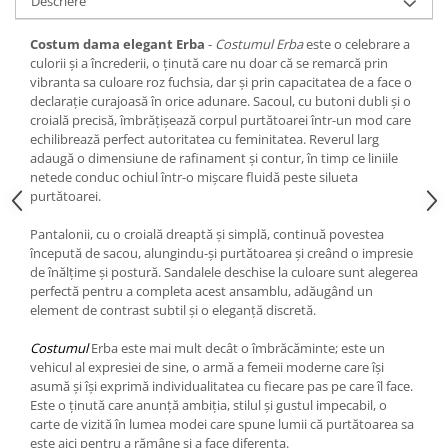
Descriere
Costum dama elegant Erba
-
Costumul Erba
este o celebrare a
culorii și a încrederii, o ținută care nu doar că se remarcă prin
vibranta sa culoare roz fuchsia, dar și prin capacitatea de a face o
declarație curajoasă în orice adunare. Sacoul, cu butoni dubli și o
croială precisă, îmbrățișează corpul purtătoarei într-un mod care
echilibrează perfect autoritatea cu feminitatea. Reverul larg
adaugă o dimensiune de rafinament și contur, în timp ce liniile
netede conduc ochiul într-o mișcare fluidă peste silueta
purtătoarei.
Pantalonii, cu o croială dreaptă și simplă, continuă povestea
începută de sacou, alungindu-și purtătoarea și creând o impresie
de înălțime și postură. Sandalele deschise la culoare sunt alegerea
perfectă pentru a completa acest ansamblu, adăugând un
element de contrast subtil și o eleganță discretă.
Costumul
Erba este mai mult decât o îmbrăcăminte; este un
vehicul al expresiei de sine, o armă a femeii moderne care își
asumă și își exprimă individualitatea cu fiecare pas pe care îl face.
Este o ținută care anunță ambiția, stilul și gustul impecabil, o
carte de vizită în lumea modei care spune lumii că purtătoarea sa
este aici pentru a rămâne și a face diferența.