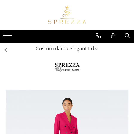
Produse
Costume de mire 2026
Redingotă bărbați
Costum dama elegant Erba
Frac bărbați
Cămăși la comandă
Pantofi la comandă
Geci de piele bărbați
Costume la comandă
Paltoane bărbați
Accesorii bărbați
Lavalieră costum
Butoni cămașă mire
Papioane bărbați