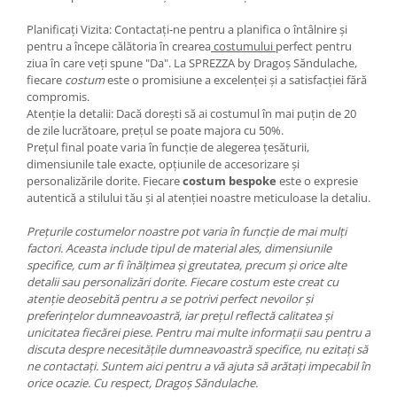
Planificați Vizita: Contactați-ne pentru a planifica o întâlnire și
pentru a începe călătoria în crearea
costumului
perfect pentru
ziua în care veți spune "Da". La SPREZZA by Dragoș Săndulache,
fiecare
costum
este o promisiune a excelenței și a satisfacției fără
compromis.
Atenție la detalii: Dacă dorești să ai costumul în mai puțin de 20
de zile lucrătoare, prețul se poate majora cu 50%.
Prețul final poate varia în funcție de alegerea țesăturii,
dimensiunile tale exacte, opțiunile de accesorizare și
personalizările dorite. Fiecare
costum bespoke
este o expresie
autentică a stilului tău și al atenției noastre meticuloase la detaliu.
Prețurile costumelor noastre pot varia în funcție de mai mulți
factori. Aceasta include tipul de material ales, dimensiunile
specifice, cum ar fi înălțimea și greutatea, precum și orice alte
detalii sau personalizări dorite. Fiecare costum este creat cu
atenție deosebită pentru a se potrivi perfect nevoilor și
preferințelor dumneavoastră, iar prețul reflectă calitatea și
unicitatea fiecărei piese. Pentru mai multe informații sau pentru a
discuta despre necesitățile dumneavoastră specifice, nu ezitați să
ne contactați. Suntem aici pentru a vă ajuta să arătați impecabil în
orice ocazie. Cu respect, Dragoș Săndulache.