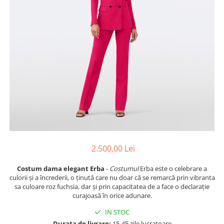
Ace Pin pentru Guler Cămașă
Rochii de mireasă 2027
Pantofi de mireasă
Costume damă elegante
Vesta la comanda
2.500,00 Lei
Costum dama elegant Erba
-
Costumul
Erba este o celebrare a
culorii și a încrederii, o ținută care nu doar că se remarcă prin vibranta
sa culoare roz fuchsia, dar și prin capacitatea de a face o declarație
curajoasă în orice adunare.
IN STOC
Durata de livrare:
15-45 zile lucratoare