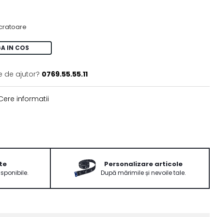
ucratoare
A IN COS
e de ajutor?
0769.55.55.11
ere informatii
te
Personalizare articole
isponibile.
După mărimile și nevoile tale.