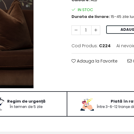
IN STOC
Durata de livrare:
15-45 zile l
ADAUG
Cod Produs:
C224
Ai nevoi
Adauga la Favorite
C
Regim de urgență
Plată în ra
În termen de 5 zile
Între 3-6-12 tranșe d