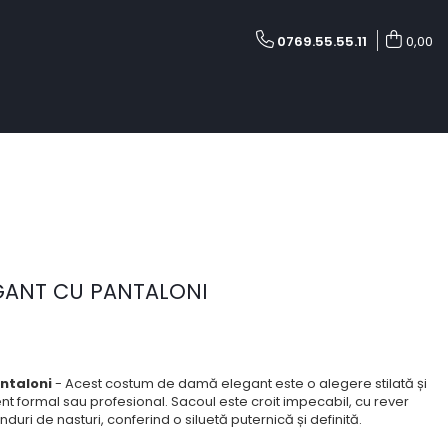
0769.55.55.11
0,00
ANT CU PANTALONI
ntaloni
- Acest costum de damă elegant este o alegere stilată și
nt formal sau profesional. Sacoul este croit impecabil, cu rever
uri de nasturi, conferind o siluetă puternică și definită.