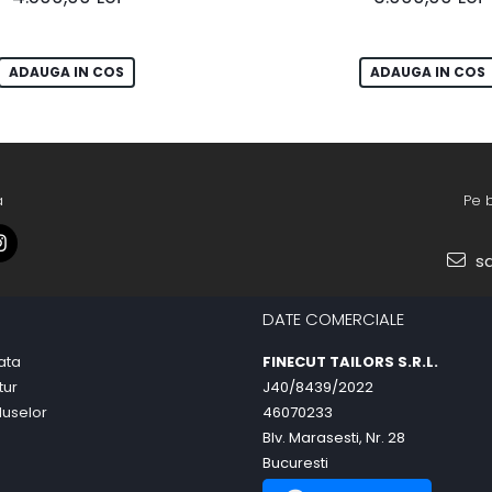
ADAUGA IN COS
ADAUGA IN COS
a
Pe 
sa
DATE COMERCIALE
ata
FINECUT TAILORS S.R.L.
tur
J40/8439/2022
duselor
46070233
Blv. Marasesti, Nr. 28
Bucuresti