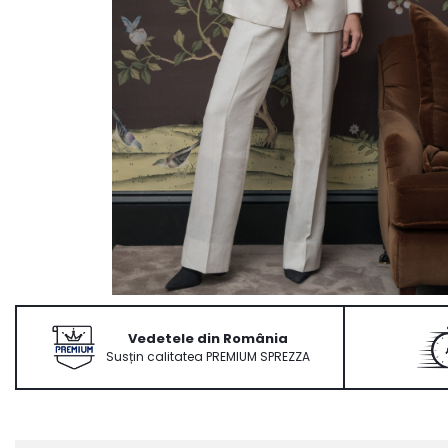
Ace Pin pentru Guler Cămașă
Rochii de mireasă 2027
Pantofi de mireasă
Costume damă elegante
Vesta la comanda
Vedetele din România
Susțin calitatea PREMIUM SPREZZA