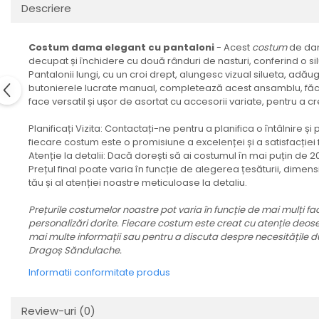
Descriere
Costum dama elegant cu pantaloni
- Acest
costum
de dam
decupat și închidere cu două rânduri de nasturi, conferind o silu
Pantalonii lungi, cu un croi drept, alungesc vizual silueta, adău
butonierele lucrate manual, completează acest ansamblu, făcâ
face versatil și ușor de asortat cu accesorii variate, pentru a 
Planificați Vizita: Contactați-ne pentru a planifica o întâlnire 
fiecare costum este o promisiune a excelenței și a satisfacție
Atenție la detalii: Dacă dorești să ai costumul în mai puțin de 
Prețul final poate varia în funcție de alegerea țesăturii, dimens
tău și al atenției noastre meticuloase la detaliu.
Prețurile costumelor noastre pot varia în funcție de mai mulți fac
personalizări dorite. Fiecare costum este creat cu atenție deosebi
mai multe informații sau pentru a discuta despre necesitățile du
Dragoș Săndulache.
Informatii conformitate produs
Review-uri
(0)