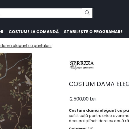
OR
COSTUME LA COMANDĂ
STABILEȘTE O PROGRAMARE
dama elegant cu pantaloni
COSTUM DAMA ELEG
2.500,00 Lei
Costum dama elegant cu pa
sofisticată pentru orice evenime
decupat și închidere cu două rând
Culoare:
ALB