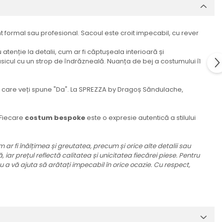
 formal sau profesional. Sacoul este croit impecabil, cu rever
atenție la detalii, cum ar fi căptușeala interioară și
ul cu un strop de îndrăzneală. Nuanța de bej a costumului îl
n care veți spune "Da". La SPREZZA by Dragoș Săndulache,
. Fiecare
costum bespoke
este o expresie autentică a stilului
 ar fi înălțimea și greutatea, precum și orice alte detalii sau
iar prețul reflectă calitatea și unicitatea fiecărei piese. Pentru
 a vă ajuta să arătați impecabil în orice ocazie. Cu respect,