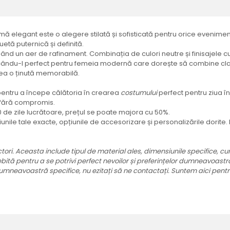
ă elegant este o alegere stilată și sofisticată pentru orice eveniment
etă puternică și definită.
gând un aer de rafinament. Combinația de culori neutre și finisajele cu 
ndu-l perfect pentru femeia modernă care dorește să combine clasic
crea o ținută memorabilă.
și pentru a începe călătoria în crearea
costumului
perfect pentru ziua î
i fără compromis.
20 de zile lucrătoare, prețul se poate majora cu 50%.
iunile tale exacte, opțiunile de accesorizare și personalizările dorite
tori. Aceasta include tipul de material ales, dimensiunile specifice, cum
tă pentru a se potrivi perfect nevoilor și preferințelor dumneavoastră, 
mneavoastră specifice, nu ezitați să ne contactați. Suntem aici pentru