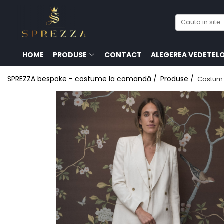
Produse
Costume de mire 2026
HOME
PRODUSE
CONTACT
ALEGEREA VEDETEL
Redingotă bărbați
SPREZZA bespoke - costume la comandă /
Produse /
Costum 
Frac bărbați
Cămăși la comandă
Pantofi la comandă
Geci de piele bărbați
Costume la comandă
Paltoane bărbați
Accesorii bărbați
Lavalieră costum
Butoni cămașă mire
Papioane bărbați