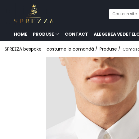
Produse
Costume de mire 2026
HOME
PRODUSE
CONTACT
ALEGEREA VEDETEL
Redingotă bărbați
SPREZZA bespoke - costume la comandă /
Produse /
Camasa 
Frac bărbați
Cămăși la comandă
Pantofi la comandă
Geci de piele bărbați
Costume la comandă
Paltoane bărbați
Accesorii bărbați
Lavalieră costum
Butoni cămașă mire
Papioane bărbați