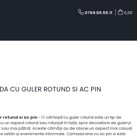
0769.55.55.11
0,00
A CU GULER ROTUND SI AC PIN
rotund si ac pin
- O
cămașă
cu guler rotund este un tip de
u un aspect rotund sau rotunjat în față, spre deosebire de gulerul
țit sau mai pătrat. Aceste cămăși au de obicei un aspect mai casual
e de setări și evenimente informale.
Camasa
vine cu ac pin si este