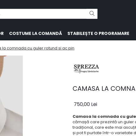
OR
COSTUME LA COMANDĂ
STABILEȘTE O PROGRAMARE
la comnada cu guler rotund si ac pin
CAMASA LA COMNAD
750,00 Lei
Camasa la comnada cu guler 
cămașă care prezintă un guler c
tradițional, care este mai ascu
și pot fi purtate într-o varietat