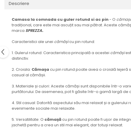
Descriere
Camasa la comnada cu guler rotund si ac pin
- O
cămaș
tradițional, care este mai ascuțit sau mai pătrat. Aceste cămăși
marca
SPREZZA.
Caracteristici ale unei
cămăși
cu pin rotund:
1. Gulerul rotund: Caracteristica principală a acestei
cămăși
es
distinctiv.
2. Croiala:
Cămașa
cu pin rotund poate avea o croială lejeră sa
casual al cămășii.
3. Materiale și culori: Aceste cămăși sunt disponibile într-o var
purtătorului. De asemenea, pot fi găsite într-o gamă largă de c
4. Stil casual: Datorită aspectului său mai relaxat și a gulerului
evenimente sociale mai relaxate.
5. Versatilitate: O
cămașă
cu pin rotund poate fi ușor de integra
jachetă pentru a crea un stil mai elegant, dar totuși relaxat.