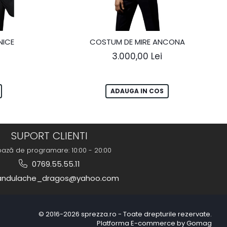
NICE
COSTUM DE MIRE ANCONA
3.000,00 Lei
ADAUGA IN COS
SUPORT CLIENTI
bază de programare: 10:00 - 20:00
0769.55.55.11
ndulache_dragos@yahoo.com
© 2016-2026 sprezza.ro - Toate drepturile rezervate.
Platforma E-commerce by Gomag