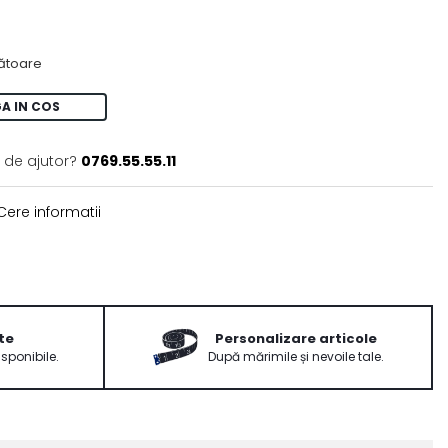
rătoare
A IN COS
 de ajutor?
0769.55.55.11
ere informatii
te
Personalizare articole
isponibile.
După mărimile și nevoile tale.