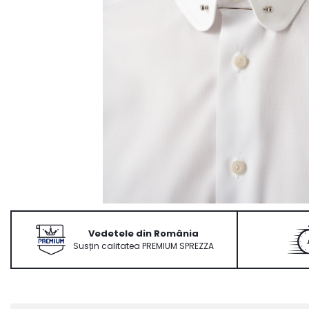
Ace Pin pentru Guler Cămașă
Rochii de mireasă 2027
Pantofi de mireasă
Costume damă elegante
Vesta la comanda
Vedetele din România
Susțin calitatea PREMIUM SPREZZA