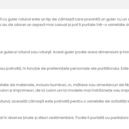
ă
cu guler rotund este un tip de
cămașă
care prezintă un guler cu un 
 au de obicei un aspect mai casual și pot fi purtate într-o varietate 
te gulerul rotund sau rotunjit. Acest guler poate avea dimensiuni și f
u potrivită, în funcție de preferințele personale ale purtătorului. Est
ietate de materiale, inclusiv bumbac, in, mătase sau amestecuri de fibr
ulori și imprimeuri, de la culori uni la modele mai îndrăznețe sau imp
 rotund, această cămașă este potrivită pentru o varietate de activități 
t în diverse ținute și stiluri vestimentare. Poate fi purtată cu pantal