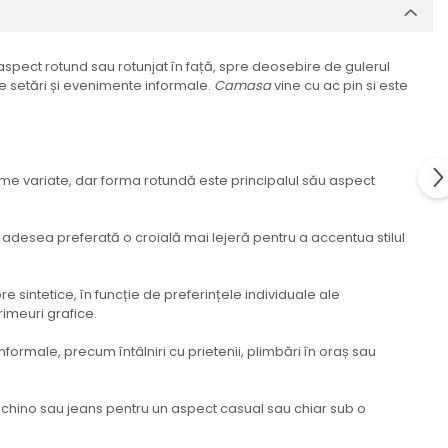
aspect rotund sau rotunjat în față, spre deosebire de gulerul
de setări și evenimente informale.
Camasa
vine cu ac pin si este
orme variate, dar forma rotundă este principalul său aspect
e adesea preferată o croială mai lejeră pentru a accentua stilul
e sintetice, în funcție de preferințele individuale ale
rimeuri grafice.
informale, precum întâlniri cu prietenii, plimbări în oraș sau
oni chino sau jeans pentru un aspect casual sau chiar sub o