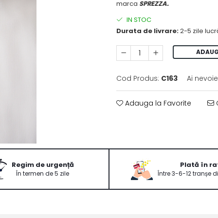
marca
SPREZZA.
IN STOC
Durata de livrare:
2-5 zile luc
ADAUG
Cod Produs:
C163
Ai nevoie
Adauga la Favorite
C
Regim de urgență
Plată în ra
În termen de 5 zile
Între 3-6-12 tranșe d