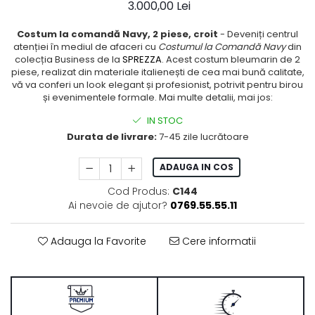
3.000,00 Lei
Costum la comandă Navy, 2 piese, croit
- Deveniți centrul
atenției în mediul de afaceri cu
Costumul la Comandă Navy
din
colecția Business de la
SPREZZA
. Acest costum bleumarin de 2
piese, realizat din materiale italienești de cea mai bună calitate,
vă va conferi un look elegant și profesionist, potrivit pentru birou
și evenimentele formale. Mai multe detalii, mai jos:
IN STOC
Durata de livrare:
7-45 zile lucrătoare
ADAUGA IN COS
Cod Produs:
C144
Ai nevoie de ajutor?
0769.55.55.11
Adauga la Favorite
Cere informatii