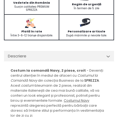
Vedetele din România
Regim de urgență
Susțin calitatea PREMIUM
În termen de 5 zile
SPREZZA
Plată în rate
Personalizare articole
Între 3-6-12 tranșe disponibile.
După mărimile și nevoile tale.
Descriere
Costum la comandă Navy, 2 piese, croit
- Deveniți
centrul atenției în mediul de afaceri cu
Costumul la
Comandă Navy
din colecția Business de la
SPREZZA
.
Acest
costum
bleumarin de 2 piese, realizat din
materiale italienești de cea mai bună calitate, vă va
conferi un look elegant și profesionist, potrivit pentru
birou și evenimentele formale.
Costumul Navy
reprezintă alegerea perfectă pentru bărbații care
doresc să îmbine stilul și performanța în vestimentația
lor de zi cu zi.