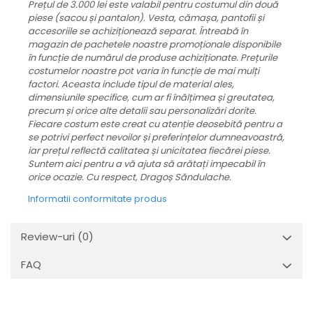
Prețul de 3.000 lei este valabil pentru costumul din două
piese (sacou și pantalon). Vesta, cămașa, pantofii și
accesoriile se achiziționează separat. Întreabă în
magazin de pachetele noastre promoționale disponibile
în funcție de numărul de produse achiziționate.
Prețurile
costumelor noastre pot varia în funcție de mai mulți
factori. Aceasta include tipul de material ales,
dimensiunile specifice, cum ar fi înălțimea și greutatea,
precum și orice alte detalii sau personalizări dorite.
Fiecare costum este creat cu atenție deosebită pentru a
se potrivi perfect nevoilor și preferințelor dumneavoastră,
iar prețul reflectă calitatea și unicitatea fiecărei piese.
Suntem aici pentru a vă ajuta să arătați impecabil în
orice ocazie. Cu respect, Dragoș Săndulache.
Informatii conformitate produs
Review-uri
(0)
FAQ