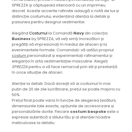
SPREZZA și căptușeala interioară cu un imprimeu
discret. Aceste accente rafinate adaugă o notă de lux și
distincție costumului, evidențiind atenția la detalii și
pasiunea pentru designul vestimentar.
Alegând
Costumul
la Comandă
Navy
din colecția
Business
by SPREZZA, vă veți simți încrezători și
pregătiți să impresionați în mediul de afaceri și la
evenimentele formale. Comandați-vă astăzi propriul
costum
personalizat și experimentați rafinamentul și
eleganța în arta vestimentației masculine. Alegeți
SPREZZA
pentru a vă face remarcat prin stil și prestanță
în orice situație de afaceri.
Atenție la detalii: Dacă dorești să ai costumul în mai
puțin de 20 de zile lucrătoare, prețul se poate majora cu
50%.
Prețul final poate varia în funcție de alegerea țesăturii,
dimensiunile tale exacte, opțiunile de accesorizare și
personalizările dorite. Fiecare
costum bespoke
este o
expresie autentică a stilului tău și al atenției noastre
meticuloase la detaliu.