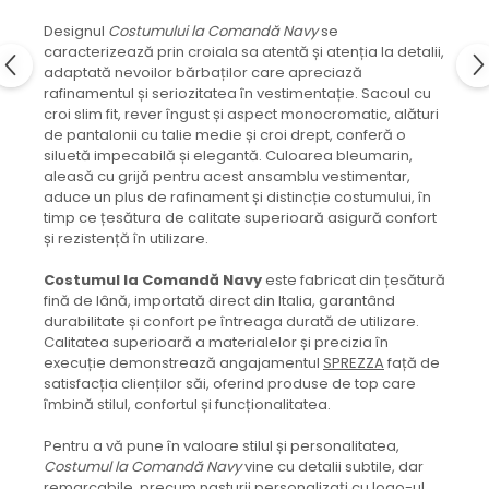
Designul
Costumului la Comandă Navy
se
caracterizează prin croiala sa atentă și atenția la detalii,
adaptată nevoilor bărbaților care apreciază
rafinamentul și seriozitatea în vestimentație. Sacoul cu
croi slim fit, rever îngust și aspect monocromatic, alături
de pantalonii cu talie medie și croi drept, conferă o
siluetă impecabilă și elegantă. Culoarea bleumarin,
aleasă cu grijă pentru acest ansamblu vestimentar,
aduce un plus de rafinament și distincție costumului, în
timp ce țesătura de calitate superioară asigură confort
și rezistență în utilizare.
Costumul la Comandă Navy
este fabricat din țesătură
fină de lână, importată direct din Italia, garantând
durabilitate și confort pe întreaga durată de utilizare.
Calitatea superioară a materialelor și precizia în
execuție demonstrează angajamentul
SPREZZA
față de
satisfacția clienților săi, oferind produse de top care
îmbină stilul, confortul și funcționalitatea.
Pentru a vă pune în valoare stilul și personalitatea,
Costumul la Comandă Navy
vine cu detalii subtile, dar
remarcabile, precum nasturii personalizați cu logo-ul