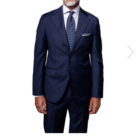
Ace Pin pentru Guler Cămașă
Rochii de mireasă 2027
Pantofi de mireasă
Costume damă elegante
Vesta la comanda