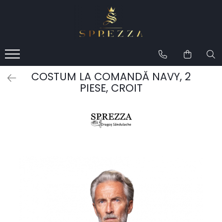
Produse
Costume de mire 2026
Redingotă bărbați
COSTUM LA COMANDĂ NAVY, 2
Frac bărbați
PIESE, CROIT
Cămăși la comandă
Pantofi la comandă
Geci de piele bărbați
Costume la comandă
Paltoane bărbați
Accesorii bărbați
Lavalieră costum
Butoni cămașă mire
Papioane bărbați