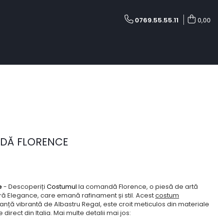
0769.55.55.11
0,00
DĂ FLORENCE
e
- Descoperiți
Costumul
la comandă Florence, o piesă de artă
ră Elegance, care emană rafinament și stil. Acest
costum
 nuanță vibrantă de Albastru Regal, este croit meticulos din materiale
direct din Italia. Mai multe detalii mai jos: