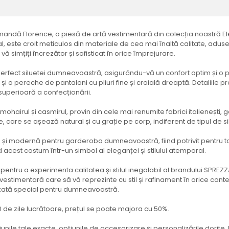
andă Florence, o piesă de artă vestimentară din colecția noastră El
al, este croit meticulos din materiale de cea mai înaltă calitate, aduse 
vă simțiți încrezător și sofisticat în orice împrejurare.
rfect siluetei dumneavoastră, asigurându-vă un confort optim și o potr
i o pereche de pantaloni cu pliuri fine și croială dreaptă. Detaliile 
 superioară a confecționării.
mohairul și casmirul, provin din cele mai renumite fabrici italienești
, care se așează natural și cu grație pe corp, indiferent de tipul de si
tă și modernă pentru garderoba dumneavoastră, fiind potrivit pentru t
acest costum într-un simbol al eleganței și stilului atemporal.
entru a experimenta calitatea și stilul inegalabil al brandului SPREZZ
vestimentară care să vă reprezinte cu stil și rafinament în orice con
izată special pentru dumneavoastră.
0 de zile lucrătoare, prețul se poate majora cu 50%.
iunile tale exacte, opțiunile de accesorizare și personalizările dorite