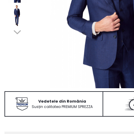
Ace Pin pentru Guler Cămașă
Rochii de mireasă 2027
Pantofi de mireasă
Costume damă elegante
Vesta la comanda
Vedetele din România
Susțin calitatea PREMIUM SPREZZA