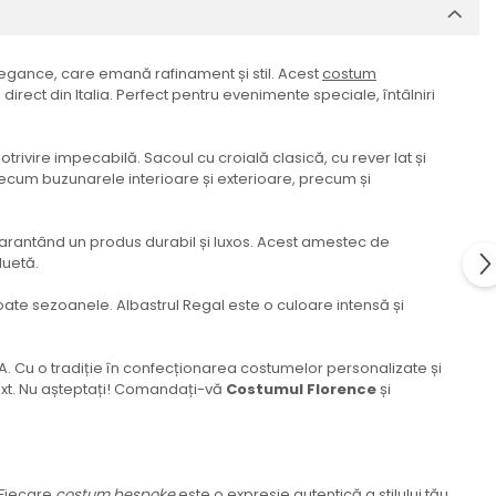
egance, care emană rafinament și stil. Acest
costum
direct din Italia. Perfect pentru evenimente speciale, întâlniri
ivire impecabilă. Sacoul cu croială clasică, cu rever lat și
precum buzunarele interioare și exterioare, precum și
, garantând un produs durabil și luxos. Acest amestec de
luetă.
oate sezoanele. Albastrul Regal este o culoare intensă și
A. Cu o tradiție în confecționarea costumelor personalizate și
text. Nu așteptați! Comandați-vă
Costumul Florence
și
. Fiecare
costum bespoke
este o expresie autentică a stilului tău