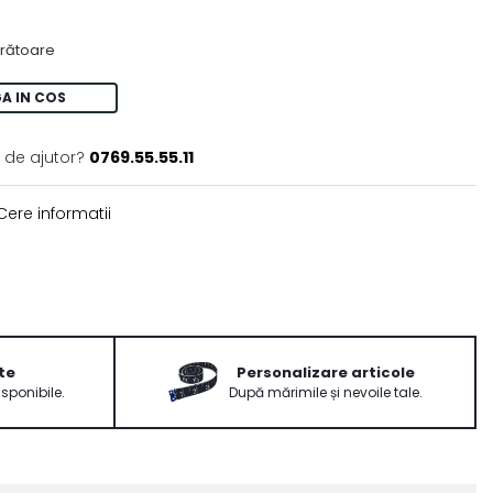
crătoare
A IN COS
 de ajutor?
0769.55.55.11
ere informatii
te
Personalizare articole
isponibile.
După mărimile și nevoile tale.