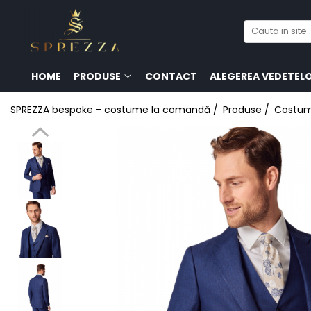
Produse
Costume de mire 2026
HOME
PRODUSE
CONTACT
ALEGEREA VEDETEL
Redingotă bărbați
SPREZZA bespoke - costume la comandă /
Produse /
Costum
Frac bărbați
Cămăși la comandă
Pantofi la comandă
Geci de piele bărbați
Costume la comandă
Paltoane bărbați
Accesorii bărbați
Lavalieră costum
Butoni cămașă mire
Papioane bărbați