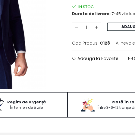
IN STOC
Durata de livrare:
7-45 zile lu
ADAUG
Cod Produs:
C128
Ai nevoie
Adauga la Favorite
C
Regim de urgență
Plată în ra
În termen de 5 zile
Între 3-6-12 tranșe d