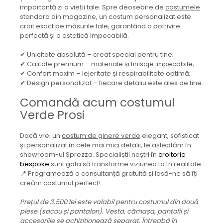
importantă zi a vieții tale. Spre deosebire de
costumele
standard din magazine, un costum personalizat este
croit exact pe măsurile tale, garantând o potrivire
perfectă și o estetică impecabilă.
✔ Unicitate absolută – creat special pentru tine;
✔ Calitate premium – materiale și finisaje impecabile;
✔ Confort maxim – lejeritate și respirabilitate optimă;
✔ Design personalizat – fiecare detaliu este ales de tine.
Comandă acum costumul
Verde Prosi
Dacă vrei un
costum de ginere verde
elegant, sofisticat
și personalizat în cele mai mici detalii, te așteptăm în
showroom-ul Sprezza. Specialiștii noștri în
croitorie
bespoke
sunt gata să transforme viziunea ta în realitate.
📍 Programează o consultanță gratuită și lasă-ne să îți
creăm costumul perfect!
Prețul de 3.500 lei este valabil pentru costumul din două
piese (sacou și pantalon). Vesta, cămașa, pantofii și
accesoriile se achiziționează separat. Întreabă în