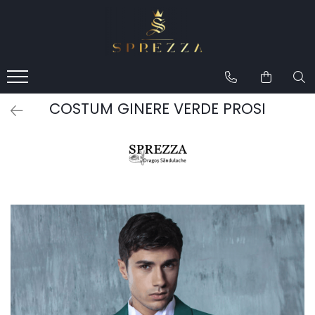
Produse
Costume de mire 2026
Redingotă bărbați
COSTUM GINERE VERDE PROSI
Frac bărbați
Cămăși la comandă
Pantofi la comandă
Geci de piele bărbați
Costume la comandă
Paltoane bărbați
Accesorii bărbați
Lavalieră costum
Butoni cămașă mire
Papioane bărbați