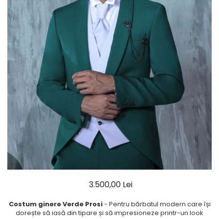
Ace Pin pentru Guler Cămașă
Rochii de mireasă 2027
Pantofi de mireasă
Costume damă elegante
Vesta la comanda
3.500,00 Lei
Costum ginere Verde Prosi
- Pentru bărbatul modern care își
dorește să iasă din tipare și să impresioneze printr-un look