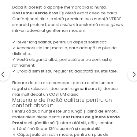
Dacă îți dorești o apariție memorabilă la nuntă,
Costumul Verde Prosi
îți oferă exact ceea ce cauți.
Confecționat dintr-o stofă premium cu o nuanță VERDE
smarald profund, acest
costum
transformă orice
ginere
într-un adevărat gentleman modern.
✔ Rever larg satinat, pentru un aspect sofisticat;
✔ Accesoriu tip lanț metalic, care adaugă un plus de
distincție;
✔ Vestă elegantă albă, perfectă pentru contrast și
rafinament;
✔ Croială slim fit sau regular fit, adaptată siluetei tale.
Fiecare detaliu este conceput pentru a oferi un aer
regal și exclusivist, ideal pentru
ginerii
care își doresc
mai mult decât un COSTUM clasic.
Materiale de înaltă calitate pentru un
confort absolut
Pentru că ziua nunții este una lungă și plină de emoții,
materialele alese pentru
costumul de ginere Verde
Prosi
sunt gândite să îți ofere atât stil, cât și confort:
🔹 Lână fină Super 130’s, ușoară și respirabilă;
🔹 Căptușeală din satin moale, pentru un plus de