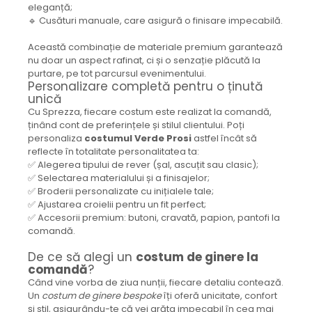
eleganță;
🔹 Cusături manuale, care asigură o finisare impecabilă.
Această combinație de materiale premium garantează
nu doar un aspect rafinat, ci și o senzație plăcută la
purtare, pe tot parcursul evenimentului.
Personalizare completă pentru o ținută
unică
Cu Sprezza, fiecare costum este realizat la comandă,
ținând cont de preferințele și stilul clientului. Poți
personaliza
costumul Verde Prosi
astfel încât să
reflecte în totalitate personalitatea ta:
✅ Alegerea tipului de rever (șal, ascuțit sau clasic);
✅ Selectarea materialului și a finisajelor;
✅ Broderii personalizate cu inițialele tale;
✅ Ajustarea croielii pentru un fit perfect;
✅ Accesorii premium: butoni, cravată, papion, pantofi la
comandă.
De ce să alegi un
costum de ginere la
comandă
?
Când vine vorba de ziua nunții, fiecare detaliu contează.
Un
costum de ginere bespoke
îți oferă unicitate, confort
și stil, asigurându-te că vei arăta impecabil în cea mai