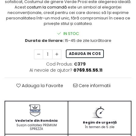
sofisticat, Costumul de ginere Verde Prosi este alegerea ideală.
Acest
costum la comandă
este un simbol al eleganței
neconvenționale, creat pentru cei care doresc să își exprime
personalitatea într-un mod unic, fără compromisuri în ceea ce
privește stilul și calitatea.
IN STOC
Durata de livrare:
15-45 de zile lucrătoare
ADAUGA IN COS
Cod Produs:
C379
Ai nevoie de ajutor?
0769.55.55.11
Adauga la Favorite
Cere informatii
Vedetele din România
Regim de urgență
Susțin calitatea PREMIUM
În termen de 5 zile
SPREZZA