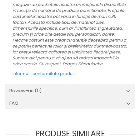
magazin de pachetele noastre promoționale disponibile
în funcție de numărul de produse achiziționate.
Prețurile
costumelor noastre pot varia în funcție de mai mulți
factori. Aceasta include tipul de material ales,
dimensiunile specifice, cum ar fi înălțimea și greutatea,
precum și orice alte detalii sau personalizări dorite.
Fiecare costum este creat cu atenție deosebită pentru a
se potrivi perfect nevoilor și preferințelor dumneavoastră,
iar prețul reflectă calitatea și unicitatea fiecărei piese.
Suntem aici pentru a vă ajuta să arătați impecabil în
orice ocazie. Cu respect, Dragoș Săndulache.
Informatii conformitate produs
Review-uri
(0)
FAQ
PRODUSE SIMILARE