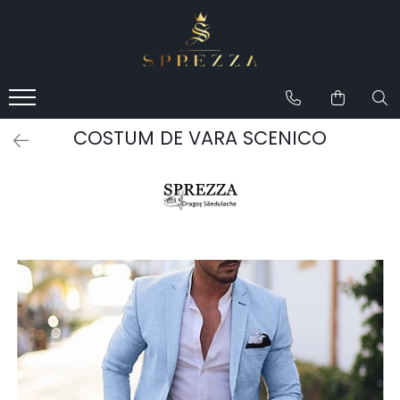
Produse
Costume de mire 2026
Redingotă bărbați
COSTUM DE VARA SCENICO
Frac bărbați
Cămăși la comandă
Pantofi la comandă
Geci de piele bărbați
Costume la comandă
Paltoane bărbați
Accesorii bărbați
Lavalieră costum
Butoni cămașă mire
Papioane bărbați