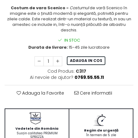
Costum de vara Scenico -
Costumul
de vară Scenico în
imagine este o ținută modernă și elegantă, potrivită pentru
zilele calde. Este realizat dintr-un material cu textură, in sau un
amestec ce include in, într-o nuanță plăcută de albastru
deschis.
IN STOC
Durata de livrare:
15-45 zile lucratoare
ADAUGA IN COS
Cod Produs:
C317
Ai nevoie de ajutor?
0769.55.55.11
Adauga la Favorite
Cere informatii
Vedetele din România
Regim de urgență
Susțin calitatea PREMIUM
În termen de 5 zile
SPREZZA