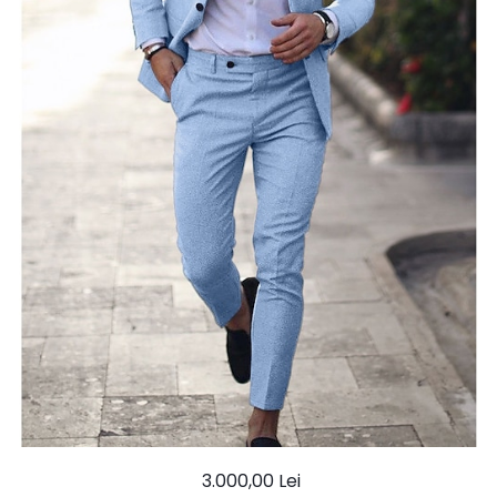
Ace Pin pentru Guler Cămașă
Rochii de mireasă 2027
Pantofi de mireasă
Costume damă elegante
Vesta la comanda
3.000,00 Lei