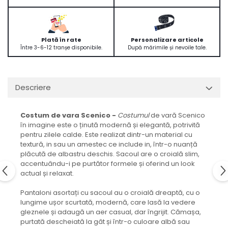
Plată în rate
Personalizare articole
Între 3-6-12 tranșe disponibile.
După mărimile și nevoile tale.
Descriere
Costum de vara Scenico -
Costumul
de vară Scenico
în imagine este o ținută modernă și elegantă, potrivită
pentru zilele calde. Este realizat dintr-un material cu
textură, in sau un amestec ce include in, într-o nuanță
plăcută de albastru deschis. Sacoul are o croială slim,
accentuându-i pe purtător formele și oferind un look
actual și relaxat.
Pantaloni asortați cu sacoul au o croială dreaptă, cu o
lungime ușor scurtată, modernă, care lasă la vedere
gleznele și adaugă un aer casual, dar îngrijit. Cămașa,
purtată descheiată la gât și într-o culoare albă sau