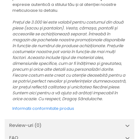
expresie autentică a stilului tău și al atenției noastre
meticuloase la detaliu.
Prețul de 3.000 lei este valabil pentru costumul din două
piese (sacou și pantalon). Vesta, cămașa, pantofii și
accesoriile se achiziționează separat. Întreabă în
magazin de pachetele noastre promoționale disponibile
în funcție de numărul de produse achiziționate.
Prețurile
costumelor noastre pot varia în funcție de mai mulți
factori. Aceasta include tipul de material ales,
dimensiunile specifice, cum ar fi înălțimea și greutatea,
precum și orice alte detalii sau personalizări dorite.
Fiecare costum este creat cu atenție deosebită pentru a
se potrivi perfect nevoilor și preferințelor dumneavoastră,
iar prețul reflectă calitatea și unicitatea fiecărei piese.
Suntem aici pentru a vă ajuta să arătați impecabil în
orice ocazie. Cu respect, Dragoș Săndulache.
Informatii conformitate produs
Review-uri
(0)
FAQ