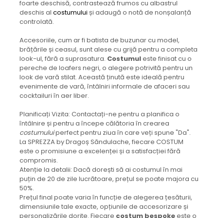
foarte deschisă, contrastează frumos cu albastrul
deschis al
costumului
și adaugă o notă de nonșalanță
controlată.
Accesoriile, cum ar fi batista de buzunar cu model,
brățările și ceasul, sunt alese cu grijă pentru a completa
look-ul, fără a suprasatura.
Costumul
este finisat cu o
pereche de loafers negri, o alegere potrivită pentru un
look de vară stilat. Această ținută este ideală pentru
evenimente de vară, întâlniri informale de afaceri sau
cocktailuri în aer liber.
Planificați Vizita: Contactați-ne pentru a planifica o
întâlnire și pentru a începe călătoria în crearea
costumului
perfect pentru ziua în care veți spune "Da".
La SPREZZA by Dragoș Săndulache, fiecare COSTUM
este o promisiune a excelenței și a satisfacției fără
compromis.
Atenție la detalii: Dacă dorești să ai costumul în mai
puțin de 20 de zile lucrătoare, prețul se poate majora cu
50%.
Prețul final poate varia în funcție de alegerea țesăturii,
dimensiunile tale exacte, opțiunile de accesorizare și
personalizările dorite. Fiecare
costum bespoke
este o