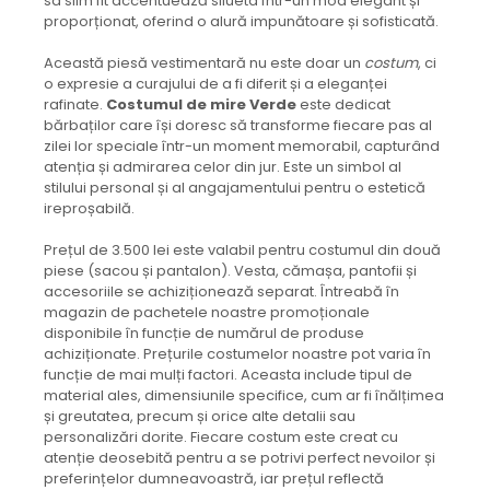
sa slim fit accentuează silueta într-un mod elegant și
proporționat, oferind o alură impunătoare și sofisticată.
Această piesă vestimentară nu este doar un
costum
, ci
o expresie a curajului de a fi diferit și a eleganței
rafinate.
Costumul de mire Verde
este dedicat
bărbaților care își doresc să transforme fiecare pas al
zilei lor speciale într-un moment memorabil, capturând
atenția și admirarea celor din jur. Este un simbol al
stilului personal și al angajamentului pentru o estetică
ireproșabilă.
Prețul de 3.500 lei este valabil pentru costumul din două
piese (sacou și pantalon). Vesta, cămașa, pantofii și
accesoriile se achiziționează separat. Întreabă în
magazin de pachetele noastre promoționale
disponibile în funcție de numărul de produse
achiziționate. Prețurile costumelor noastre pot varia în
funcție de mai mulți factori. Aceasta include tipul de
material ales, dimensiunile specifice, cum ar fi înălțimea
și greutatea, precum și orice alte detalii sau
personalizări dorite. Fiecare costum este creat cu
atenție deosebită pentru a se potrivi perfect nevoilor și
preferințelor dumneavoastră, iar prețul reflectă