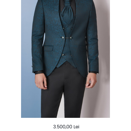
Ace Pin pentru Guler Cămașă
Rochii de mireasă 2027
Pantofi de mireasă
Costume damă elegante
Vesta la comanda
3.500,00 Lei