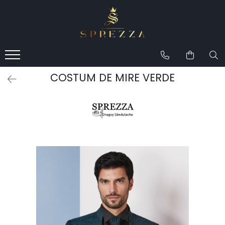
Produse
Costume de mire 2026
Redingotă bărbați
COSTUM DE MIRE VERDE
Frac bărbați
Cămăși la comandă
Pantofi la comandă
Geci de piele bărbați
Costume la comandă
Paltoane bărbați
Accesorii bărbați
Lavalieră costum
Butoni cămașă mire
Papioane bărbați