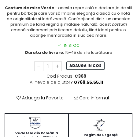
Costum de mire Verde
- acesta reprezintă o declarație de stil
pentru bărbații care vor să îmbine eleganța clasică cu o notă
de originalitate și îndrăzneală. Confecționat dintr-un amestec
premium de lână virgină și mătase naturală, acest
costum
emană rafinament prin fiecare detaliu, fiind ideal pentru o
apariție memorabilă în ziua cea mare.
IN STOC
Durata de livrare:
15-45 de zile lucrătoare
ADAUGA IN COS
Cod Produs:
C369
Ai nevoie de ajutor?
0769.55.55.11
Adauga la Favorite
Cere informatii
Vedetele din România
Regim de urgență