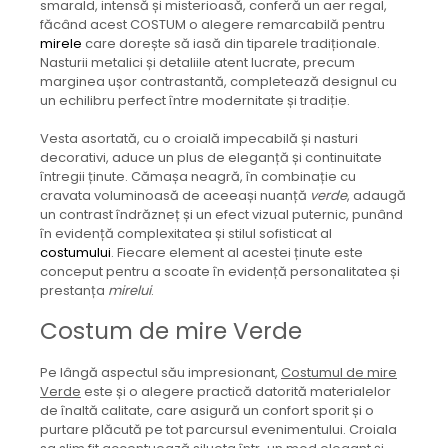
smarald, intensă și misterioasă, conferă un aer regal,
făcând acest COSTUM o alegere remarcabilă pentru
mirele
care dorește să iasă din tiparele tradiționale.
Nasturii metalici și detaliile atent lucrate, precum
marginea ușor contrastantă, completează designul cu
un echilibru perfect între modernitate și tradiție.
Vesta asortată, cu o croială impecabilă și nasturi
decorativi, aduce un plus de eleganță și continuitate
întregii ținute. Cămașa neagră, în combinație cu
cravata voluminoasă de aceeași nuanță
verde
, adaugă
un contrast îndrăzneț și un efect vizual puternic, punând
în evidență complexitatea și stilul sofisticat al
costumului
. Fiecare element al acestei ținute este
conceput pentru a scoate în evidență personalitatea și
prestanța
mirelui
.
Costum de mire Verde
Pe lângă aspectul său impresionant,
Costumul de mire
Verde
este și o alegere practică datorită materialelor
de înaltă calitate, care asigură un confort sporit și o
purtare plăcută pe tot parcursul evenimentului. Croiala