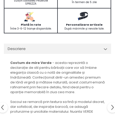
Susțin calitatea PREMIUM
În termen de 5 zile
SPREZZA
Plată în rate
Personalizare articole
Între 3-6-12 tranșe disponibile.
După mărimile și nevoile tale.
Descriere
Costum de mire Verde
- acesta reprezintă o
declarație de stil pentru bărbații care vor să îmbine
eleganța clasică cu o notă de originalitate și
îndrăzneală. Confecționat dintr-un amestec premium
de lână virgină și mătase naturală, acest
costum
emană
rafinament prin fiecare detaliu, fiind ideal pentru o
apariție memorabilă în ziua cea mare.
Sacoul se remarcă prin textura sa fină și modelul discret,
dar sofisticat, de inspirație barocă, ce adaugă
profunzime și unicitate materialului. Nuanta VERDE