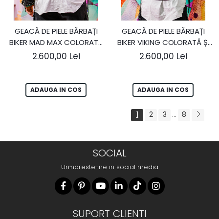
GEACĂ DE PIELE BĂRBAȚI
GEACĂ DE PIELE BĂRBAȚI
BIKER MAD MAX COLORATĂ
BIKER VIKING COLORATĂ ȘI
ȘI CU ȚINTE
CU ȚINTE
2.600,00 Lei
2.600,00 Lei
ADAUGA IN COS
ADAUGA IN COS
1
2
3
8
...
SOCIAL
Urmareste-ne in social media
SUPORT CLIENTI