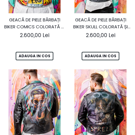
GEACĂ DE PIELE BĂRBAȚI
GEACĂ DE PIELE BĂRBAȚI
BIKER COMICS COLORATĂ ȘI
BIKER SKULL COLORATĂ ȘI
CU ȚINTE
CU ȚINTE
2.600,00 Lei
2.600,00 Lei
ADAUGA IN COS
ADAUGA IN COS