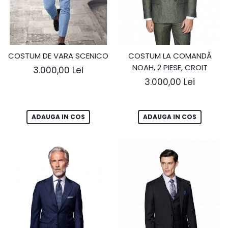
Ace Pin pentru Guler Cămașă
Rochii de mireasă 2027
Pantofi de mireasă
Costume damă elegante
COSTUM DE VARA SCENICO
COSTUM LA COMANDĂ
NOAH, 2 PIESE, CROIT
Vesta la comanda
3.000,00 Lei
3.000,00 Lei
ADAUGA IN COS
ADAUGA IN COS