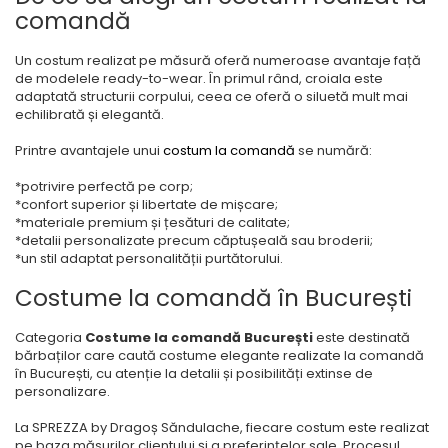
comandă
Un costum realizat pe măsură oferă numeroase avantaje față
de modelele ready-to-wear. În primul rând, croiala este
adaptată structurii corpului, ceea ce oferă o siluetă mult mai
echilibrată și elegantă.
Printre avantajele unui
costum la comandă
se numără:
*potrivire perfectă pe corp;
*confort superior și libertate de mișcare;
*materiale premium și țesături de calitate;
*detalii personalizate precum căptușeală sau broderii;
*un stil adaptat personalității purtătorului.
Costume la comandă în București
Categoria
Costume la comandă București
este destinată
bărbaților care caută
costume elegante realizate la comandă
în București
, cu atenție la detalii și posibilități extinse de
personalizare.
La
SPREZZA by Dragoș Săndulache
, fiecare costum este realizat
pe baza măsurilor clientului și a preferințelor sale. Procesul