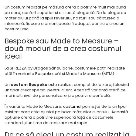
Un costum realizat pe măsură oferă o potrivire mult mai bună
pe corp, confort superior și o siluetă elegantă. De la alegerea
materialului până la tipul reverului, nasturii sau căptușeala
interioară, fiecare element poate fi adaptat pentru a crea un
costum unic.
Bespoke sau Made to Measure –
două moduri de a crea costumul
ideal
La
SPREZZA by Dragoș Săndulache
, costumele pot fi realizate
atât în varianta
Bespoke
, cât și
Made to Measure (MTM)
.
Un
costum
Bespoke
este realizat complet de la zero, folosind
un tipar creat special pentru client. Această variantă oferă cel
mai înalt nivel de personalizare și o potrivire perfectă.
În varianta
Made to Measure
,
costumul
pornește de la un tipar
existent care este ajustat pe baza măsurilor clientului. Această
opțiune oferă o potrivire superioară față de costumele
standard și un timp de realizare mai rapid.
De ce să alegi un costum realizat la